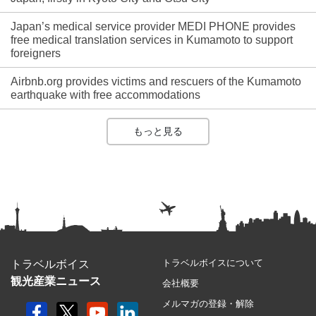
Japan’s medical service provider MEDI PHONE provides
free medical translation services in Kumamoto to support
foreigners
Airbnb.org provides victims and rescuers of the Kumamoto
earthquake with free accommodations
もっと見る
トラベルボイスについて
トラベルボイス
観光産業ニュース
会社概要
メルマガの登録・解除