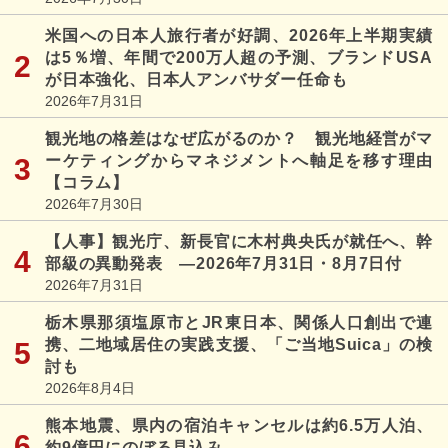
米国への日本人旅行者が好調、2026年上半期実績
は5％増、年間で200万人超の予測、ブランドUSA
が日本強化、日本人アンバサダー任命も
2026年7月31日
観光地の格差はなぜ広がるのか？ 観光地経営がマ
ーケティングからマネジメントへ軸足を移す理由
【コラム】
2026年7月30日
【人事】観光庁、新長官に木村典央氏が就任へ、幹
部級の異動発表 ―2026年7月31日・8月7日付
2026年7月31日
栃木県那須塩原市とJR東日本、関係人口創出で連
携、二地域居住の実践支援、「ご当地Suica」の検
討も
2026年8月4日
熊本地震、県内の宿泊キャンセルは約6.5万人泊、
約9億円にのぼる見込み