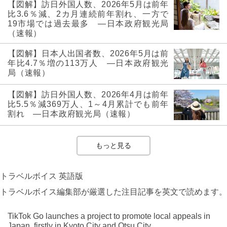
【図解】訪日外国人数、2026年5月は前年
比3.6％減、2カ月連続前年割れ、一方で
19市場では過去最多 ―日本政府観光局
（速報）
【図解】日本人出国者数、2026年5月は前
年比4.7％増の113万人 ―日本政府観光
局（速報）
【図解】訪日外国人数、2026年4月は前年
比5.5％減369万人、1～4月累計でも前年
割れ ―日本政府観光局（速報）
もっと見る
トラベルボイス 英語版
トラベルボイス編集部が厳選した注目記事を英文で読めます。
TikTok Go launches a project to promote local appeals in
Japan, firstly in Kyoto City and Otsu City