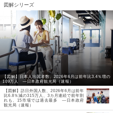
図解シリーズ
【図解】日本人出国者数、2026年6月は前年比3.4％増の
109万人 ―日本政府観光局（速報）
【図解】訪日外国人数、2026年6月は前年
比6.8％減の315万人、3カ月連続で前年割
れも、15市場では過去最多 ―日本政府
観光局（速報）