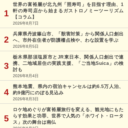
世界の富裕層が北九州「照寿司」を目指す理由、1
軒の寿司店から始まるガストロノミーツーリズム
【コラム】
2026年8月7日
兵庫県丹波篠山市、「獣害対策」から関係人口創出
へ、市外在住者が防護柵点検や、わな設置を学ぶ
2026年8月5日
栃木県那須塩原市とJR東日本、関係人口創出で連
携、二地域居住の実践支援、「ご当地Suica」の検
討も
2026年8月4日
熊本地震、県内の宿泊キャンセルは約6.5万人泊、
約9億円にのぼる見込み
2026年8月3日
ロケ地めぐりが富裕層旅行を変える、観光地にもた
らす効果と功罪、世界で人気の「ホワイト・ロータ
ス」次の舞台は南仏