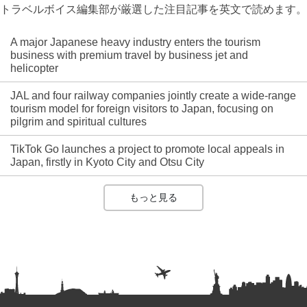
トラベルボイス編集部が厳選した注目記事を英文で読めます。
A major Japanese heavy industry enters the tourism
business with premium travel by business jet and
helicopter
JAL and four railway companies jointly create a wide-range
tourism model for foreign visitors to Japan, focusing on
pilgrim and spiritual cultures
TikTok Go launches a project to promote local appeals in
Japan, firstly in Kyoto City and Otsu City
もっと見る