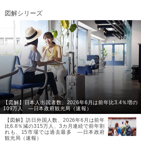
図解シリーズ
【図解】日本人出国者数、2026年6月は前年比3.4％増の
109万人 ―日本政府観光局（速報）
【図解】訪日外国人数、2026年6月は前年
比6.8％減の315万人、3カ月連続で前年割
れも、15市場では過去最多 ―日本政府
観光局（速報）