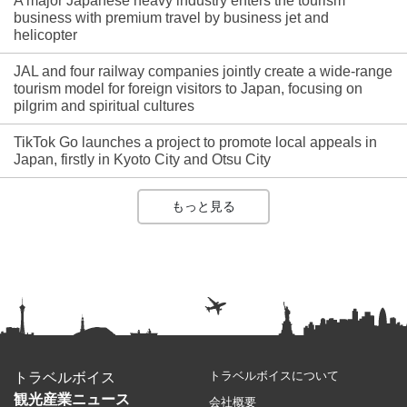
A major Japanese heavy industry enters the tourism
business with premium travel by business jet and
helicopter
JAL and four railway companies jointly create a wide-range
tourism model for foreign visitors to Japan, focusing on
pilgrim and spiritual cultures
TikTok Go launches a project to promote local appeals in
Japan, firstly in Kyoto City and Otsu City
もっと見る
トラベルボイスについて
トラベルボイス
観光産業ニュース
会社概要