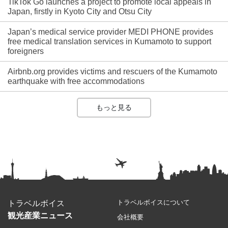
TikTok Go launches a project to promote local appeals in
Japan, firstly in Kyoto City and Otsu City
Japan’s medical service provider MEDI PHONE provides
free medical translation services in Kumamoto to support
foreigners
Airbnb.org provides victims and rescuers of the Kumamoto
earthquake with free accommodations
もっと見る
トラベルボイスについて
トラベルボイス
観光産業ニュース
会社概要