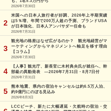
も、1名5.3万円から
2026年7月30日
米国への日本人旅行者が好調、2026年上半期実績
は5％増、年間で200万人超の予測、ブランドUSA
が日本強化、日本人アンバサダー任命も
2026年7月31日
観光地の格差はなぜ広がるのか？ 観光地経営がマ
ーケティングからマネジメントへ軸足を移す理由
【コラム】
2026年7月30日
【人事】観光庁、新長官に木村典央氏が就任へ、幹
部級の異動発表 ―2026年7月31日・8月7日付
2026年7月31日
熊本地震、県内の宿泊キャンセルは約6.5万人泊、
約9億円にのぼる見込み
2026年8月3日
LCCピーチ、新たに大幅遅延・欠航時の宿泊・交