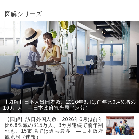
図解シリーズ
【図解】日本人出国者数、2026年6月は前年比3.4％増の
109万人 ―日本政府観光局（速報）
【図解】訪日外国人数、2026年6月は前年
比6.8％減の315万人、3カ月連続で前年割
れも、15市場では過去最多 ―日本政府
観光局（速報）