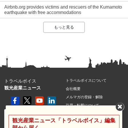
Airbnb.org provides victims and rescuers of the Kumamoto
earthquake with free accommodations
もっと見る
トラベルボイスについて
トラベルボイス
観光産業ニュース
会社概要
メルマガの登録・解除
引用・転載について
プライバシーポリシー
観光産業ニュース「トラベルボイス」編集
利用規約
部から届く