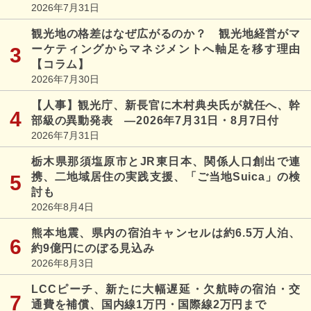
2026年7月31日
観光地の格差はなぜ広がるのか？ 観光地経営がマ
ーケティングからマネジメントへ軸足を移す理由
【コラム】
2026年7月30日
【人事】観光庁、新長官に木村典央氏が就任へ、幹
部級の異動発表 ―2026年7月31日・8月7日付
2026年7月31日
栃木県那須塩原市とJR東日本、関係人口創出で連
携、二地域居住の実践支援、「ご当地Suica」の検
討も
2026年8月4日
熊本地震、県内の宿泊キャンセルは約6.5万人泊、
約9億円にのぼる見込み
2026年8月3日
LCCピーチ、新たに大幅遅延・欠航時の宿泊・交
通費を補償、国内線1万円・国際線2万円まで