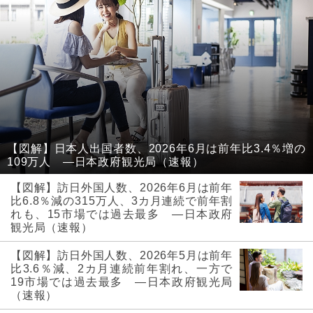
【図解】日本人出国者数、2026年6月は前年比3.4％増の
109万人 ―日本政府観光局（速報）
【図解】訪日外国人数、2026年6月は前年
比6.8％減の315万人、3カ月連続で前年割
れも、15市場では過去最多 ―日本政府
観光局（速報）
【図解】訪日外国人数、2026年5月は前年
比3.6％減、2カ月連続前年割れ、一方で
19市場では過去最多 ―日本政府観光局
（速報）