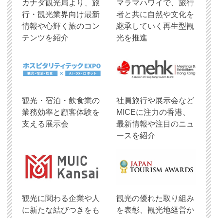
​カナダ観光局より、旅
マラマハワイで、旅行
行・観光業界向け最新
者と共に自然や文化を
情報や心輝く旅のコン
継承していく再生型観
テンツを紹介
光を推進
観光・宿泊・飲食業の
社員旅行や展示会など
業務効率と顧客体験を
MICEに注力の香港、
支える展示会
最新情報や注目のニュ
ースを紹介
観光に関わる企業や人
観光の優れた取り組み
に新たな結びつきをも
を表彰、観光地経営か