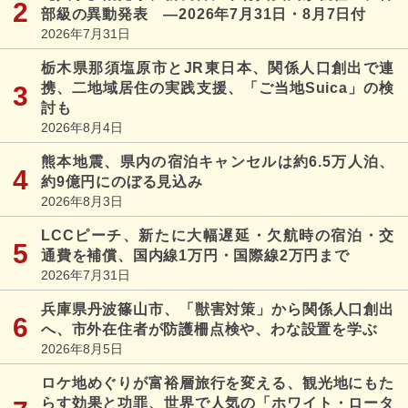
部級の異動発表 ―2026年7月31日・8月7日付
2026年7月31日
栃木県那須塩原市とJR東日本、関係人口創出で連
携、二地域居住の実践支援、「ご当地Suica」の検
討も
2026年8月4日
熊本地震、県内の宿泊キャンセルは約6.5万人泊、
約9億円にのぼる見込み
2026年8月3日
LCCピーチ、新たに大幅遅延・欠航時の宿泊・交
通費を補償、国内線1万円・国際線2万円まで
2026年7月31日
兵庫県丹波篠山市、「獣害対策」から関係人口創出
へ、市外在住者が防護柵点検や、わな設置を学ぶ
2026年8月5日
ロケ地めぐりが富裕層旅行を変える、観光地にもた
らす効果と功罪、世界で人気の「ホワイト・ロータ