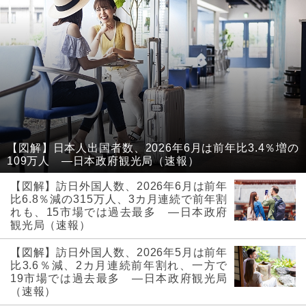
【図解】日本人出国者数、2026年6月は前年比3.4％増の
109万人 ―日本政府観光局（速報）
【図解】訪日外国人数、2026年6月は前年
比6.8％減の315万人、3カ月連続で前年割
れも、15市場では過去最多 ―日本政府
観光局（速報）
【図解】訪日外国人数、2026年5月は前年
比3.6％減、2カ月連続前年割れ、一方で
19市場では過去最多 ―日本政府観光局
（速報）