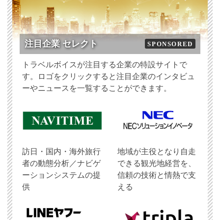
注目企業 セレクト
SPONSORED
トラベルボイスが注目する企業の特設サイトで
す。ロゴをクリックすると注目企業のインタビュ
ーやニュースを一覧することができます。
訪日・国内・海外旅行
地域が主役となり自走
者の動態分析／ナビゲ
できる観光地経営を、
ーションシステムの提
信頼の技術と情熱で支
供
える