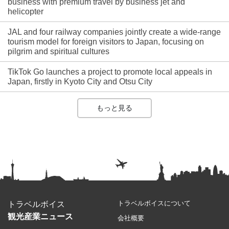
business with premium travel by business jet and
helicopter
JAL and four railway companies jointly create a wide-range
tourism model for foreign visitors to Japan, focusing on
pilgrim and spiritual cultures
TikTok Go launches a project to promote local appeals in
Japan, firstly in Kyoto City and Otsu City
もっと見る
トラベルボイスについて
トラベルボイス
観光産業ニュース
会社概要