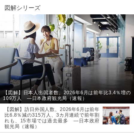
図解シリーズ
【図解】日本人出国者数、2026年6月は前年比3.4％増の
109万人 ―日本政府観光局（速報）
【図解】訪日外国人数、2026年6月は前年
比6.8％減の315万人、3カ月連続で前年割
れも、15市場では過去最多 ―日本政府
観光局（速報）