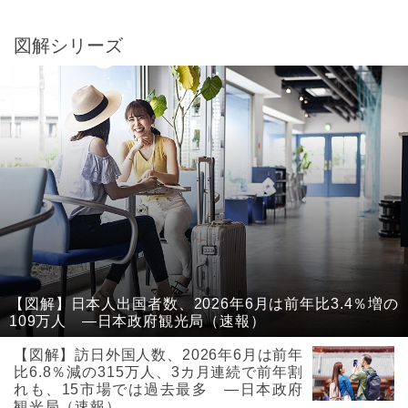
図解シリーズ
【図解】日本人出国者数、2026年6月は前年比3.4％増の
109万人 ―日本政府観光局（速報）
【図解】訪日外国人数、2026年6月は前年
比6.8％減の315万人、3カ月連続で前年割
れも、15市場では過去最多 ―日本政府
観光局（速報）