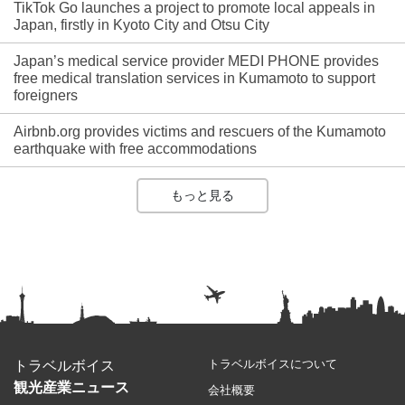
TikTok Go launches a project to promote local appeals in
Japan, firstly in Kyoto City and Otsu City
Japan’s medical service provider MEDI PHONE provides
free medical translation services in Kumamoto to support
foreigners
Airbnb.org provides victims and rescuers of the Kumamoto
earthquake with free accommodations
もっと見る
トラベルボイスについて
トラベルボイス
観光産業ニュース
会社概要