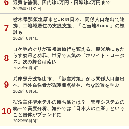
通費を補償、国内線1万円・国際線2万円まで
2026年7月31日
栃木県那須塩原市とJR東日本、関係人口創出で連
携、二地域居住の実践支援、「ご当地Suica」の検
討も
2026年8月4日
ロケ地めぐりが富裕層旅行を変える、観光地にもた
らす効果と功罪、世界で人気の「ホワイト・ロータ
ス」次の舞台は南仏
2026年8月3日
兵庫県丹波篠山市、「獣害対策」から関係人口創出
へ、市外在住者が防護柵点検や、わな設置を学ぶ
2026年8月5日
宿泊主体型ホテルの勝ち筋とは？ 管理システムの
統一で高度分析、海外では「日本人の企業」という
こと自体がブランドに
2026年8月3日