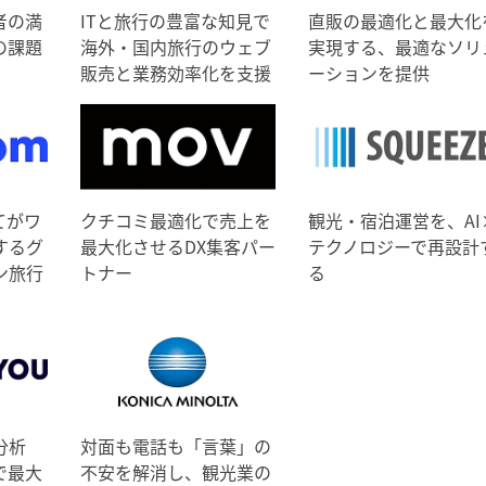
者の満
ITと旅行の豊富な知見で
直販の最適化と最大化
の課題
海外・国内旅行のウェブ
実現する、最適なソリ
販売と業務効率化を支援
ーションを提供
てがワ
クチコミ最適化で売上を
観光・宿泊運営を、AI
するグ
最大化させるDX集客パー
テクノロジーで再設計
ン旅行
トナー
る
分析
対面も電話も「言葉」の
で最大
不安を解消し、観光業の