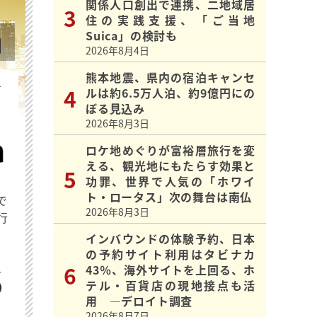
関係人口創出で連携、二地域居
住の実践支援、「ご当地
Suica」の検討も
2026年8月4日
熊本地震、県内の宿泊キャンセ
を
ルは約6.5万人泊、約9億円にの
ぼる見込み
2026年8月3日
ロケ地めぐりが富裕層旅行を変
える、観光地にもたらす効果と
功罪、世界で人気の「ホワイ
ト・ロータス」次の舞台は南仏
で
2026年8月3日
行
インバウンドの体験予約、日本
の予約サイト利用はタビナカ
43％、海外サイトを上回る、ホ
テル・百貨店の現地接点も活
用 ―デロイト調査
2026年8月7日