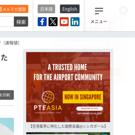
日本語
English
メルマガ登録
検索
メニュー
観光産業ニュース「トラベ
ルボイス」編集部から届く
一歩先の未来がみえるメルマガ
庁（速報値）
「今日のヘッドライン」 、もうご
登録済みですよね？
あた
もし未だ登録していないなら…
いますぐ登録する
を印刷
【空港業界に特化した国際会議@シンガポール】