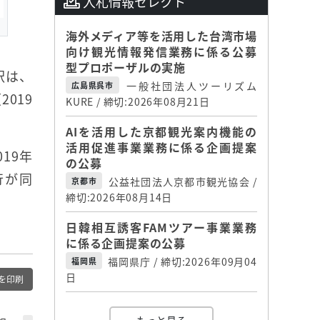
入札情報セレクト
海外メディア等を活用した台湾市場
向け観光情報発信業務に係る公募
型プロポーザルの実施
訳は、
一般社団法人ツーリズム
広島県呉市
2019
KURE / 締切:2026年08月21日
AIを活用した京都観光案内機能の
活用促進事業業務に係る企画提案
19年
の公募
行が同
公益社団法人京都市観光協会 /
京都市
締切:2026年08月14日
日韓相互誘客FAMツアー事業業務
に係る企画提案の公募
福岡県庁 / 締切:2026年09月04
福岡県
日
を印刷