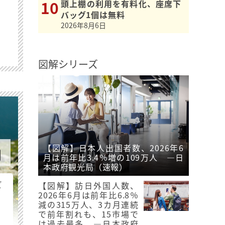
頭上棚の利用を有料化、座席下
バッグ1個は無料
2026年8月6日
図解シリーズ
【図解】日本人出国者数、2026年6
月は前年比3.4％増の109万人 ―日
本政府観光局（速報）
ビ
【図解】訪日外国人数、
2026年6月は前年比6.8％
減の315万人、3カ月連続
で前年割れも、15市場で
は過去最多 ―日本政府