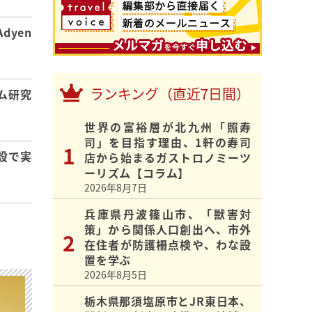
dyen
ランキング（直近7日間）
ム研究
世界の富裕層が北九州「照寿
司」を目指す理由、1軒の寿司
設で実
店から始まるガストロノミーツ
ーリズム【コラム】
2026年8月7日
兵庫県丹波篠山市、「獣害対
策」から関係人口創出へ、市外
在住者が防護柵点検や、わな設
置を学ぶ
2026年8月5日
栃木県那須塩原市とJR東日本、