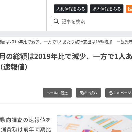
入札情報をみる
求人情報をみる
の総額は2019年比で減少、一方で1人あたり旅行支出は15%増加 ー観光
6月の総額は2019年比で減少、一方で1人
（速報値）
メールに転送
英語で読む
このページ
費動向調査の速報値を
行消費額は前年同期比