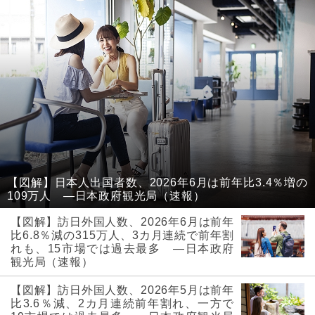
【図解】日本人出国者数、2026年6月は前年比3.4％増の
109万人 ―日本政府観光局（速報）
【図解】訪日外国人数、2026年6月は前年
比6.8％減の315万人、3カ月連続で前年割
れも、15市場では過去最多 ―日本政府
観光局（速報）
【図解】訪日外国人数、2026年5月は前年
比3.6％減、2カ月連続前年割れ、一方で