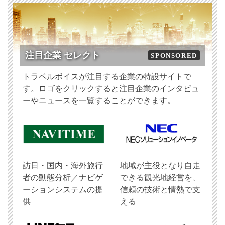
注目企業 セレクト
SPONSORED
トラベルボイスが注目する企業の特設サイトで
す。ロゴをクリックすると注目企業のインタビュ
ーやニュースを一覧することができます。
訪日・国内・海外旅行
地域が主役となり自走
者の動態分析／ナビゲ
できる観光地経営を、
ーションシステムの提
信頼の技術と情熱で支
供
える