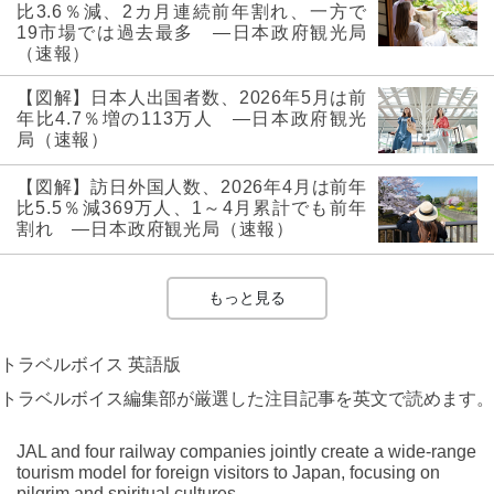
比3.6％減、2カ月連続前年割れ、一方で
19市場では過去最多 ―日本政府観光局
（速報）
【図解】日本人出国者数、2026年5月は前
年比4.7％増の113万人 ―日本政府観光
局（速報）
【図解】訪日外国人数、2026年4月は前年
比5.5％減369万人、1～4月累計でも前年
割れ ―日本政府観光局（速報）
もっと見る
トラベルボイス 英語版
トラベルボイス編集部が厳選した注目記事を英文で読めます。
JAL and four railway companies jointly create a wide-range
tourism model for foreign visitors to Japan, focusing on
pilgrim and spiritual cultures