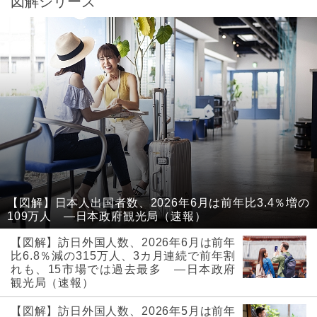
図解シリーズ
【図解】日本人出国者数、2026年6月は前年比3.4％増の
109万人 ―日本政府観光局（速報）
【図解】訪日外国人数、2026年6月は前年
比6.8％減の315万人、3カ月連続で前年割
れも、15市場では過去最多 ―日本政府
観光局（速報）
【図解】訪日外国人数、2026年5月は前年