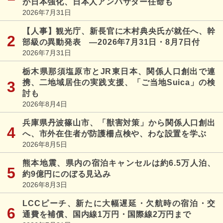
が日本強化、日本人アンバサダー任命も
2026年7月31日
【人事】観光庁、新長官に木村典央氏が就任へ、幹
部級の異動発表 ―2026年7月31日・8月7日付
2026年7月31日
栃木県那須塩原市とJR東日本、関係人口創出で連
携、二地域居住の実践支援、「ご当地Suica」の検
討も
2026年8月4日
兵庫県丹波篠山市、「獣害対策」から関係人口創出
へ、市外在住者が防護柵点検や、わな設置を学ぶ
2026年8月5日
熊本地震、県内の宿泊キャンセルは約6.5万人泊、
約9億円にのぼる見込み
2026年8月3日
LCCピーチ、新たに大幅遅延・欠航時の宿泊・交
通費を補償、国内線1万円・国際線2万円まで