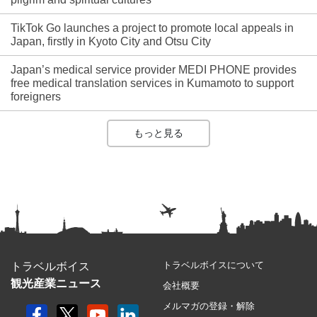
TikTok Go launches a project to promote local appeals in
Japan, firstly in Kyoto City and Otsu City
Japan’s medical service provider MEDI PHONE provides
free medical translation services in Kumamoto to support
foreigners
もっと見る
トラベルボイスについて
トラベルボイス
観光産業ニュース
会社概要
メルマガの登録・解除