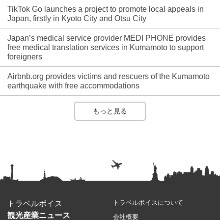
TikTok Go launches a project to promote local appeals in
Japan, firstly in Kyoto City and Otsu City
Japan’s medical service provider MEDI PHONE provides
free medical translation services in Kumamoto to support
foreigners
Airbnb.org provides victims and rescuers of the Kumamoto
earthquake with free accommodations
もっと見る
トラベルボイスについて
トラベルボイス
観光産業ニュース
会社概要