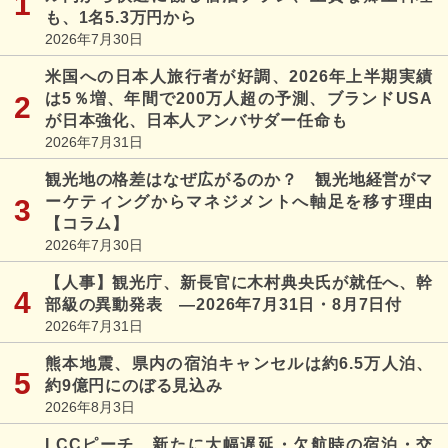
も、1名5.3万円から
2026年7月30日
米国への日本人旅行者が好調、2026年上半期実績
は5％増、年間で200万人超の予測、ブランドUSA
が日本強化、日本人アンバサダー任命も
2026年7月31日
観光地の格差はなぜ広がるのか？ 観光地経営がマ
ーケティングからマネジメントへ軸足を移す理由
【コラム】
2026年7月30日
【人事】観光庁、新長官に木村典央氏が就任へ、幹
部級の異動発表 ―2026年7月31日・8月7日付
2026年7月31日
熊本地震、県内の宿泊キャンセルは約6.5万人泊、
約9億円にのぼる見込み
2026年8月3日
LCCピーチ、新たに大幅遅延・欠航時の宿泊・交