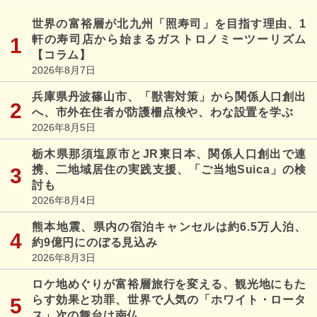
世界の富裕層が北九州「照寿司」を目指す理由、1
軒の寿司店から始まるガストロノミーツーリズム
【コラム】
2026年8月7日
兵庫県丹波篠山市、「獣害対策」から関係人口創出
へ、市外在住者が防護柵点検や、わな設置を学ぶ
2026年8月5日
栃木県那須塩原市とJR東日本、関係人口創出で連
携、二地域居住の実践支援、「ご当地Suica」の検
討も
2026年8月4日
熊本地震、県内の宿泊キャンセルは約6.5万人泊、
約9億円にのぼる見込み
2026年8月3日
ロケ地めぐりが富裕層旅行を変える、観光地にもた
らす効果と功罪、世界で人気の「ホワイト・ロータ
ス」次の舞台は南仏