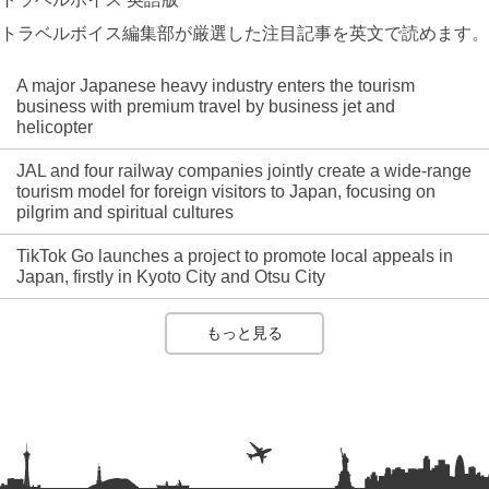
トラベルボイス編集部が厳選した注目記事を英文で読めます。
A major Japanese heavy industry enters the tourism
business with premium travel by business jet and
helicopter
JAL and four railway companies jointly create a wide-range
tourism model for foreign visitors to Japan, focusing on
pilgrim and spiritual cultures
TikTok Go launches a project to promote local appeals in
Japan, firstly in Kyoto City and Otsu City
もっと見る