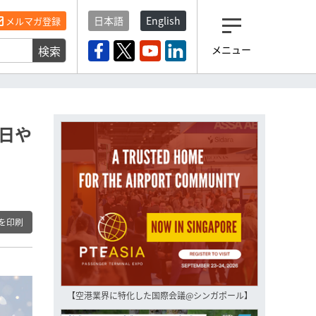
日本語
English
メルマガ登録
検索
メニュー
観光産業ニュース「トラベ
ルボイス」編集部から届く
一歩先の未来がみえるメルマガ
「今日のヘッドライン」 、もうご
登録済みですよね？
念日や
もし未だ登録していないなら…
いますぐ登録する
を印刷
【空港業界に特化した国際会議@シンガポール】