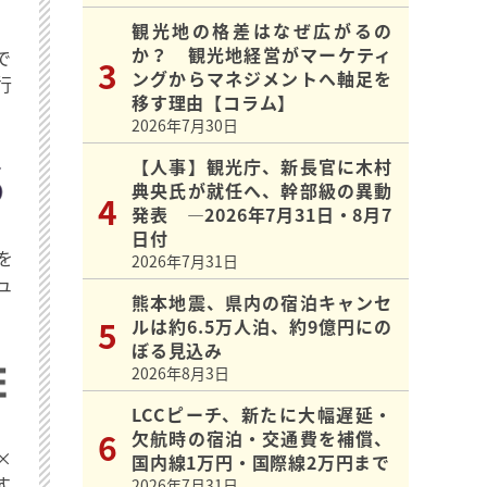
観光地の格差はなぜ広がるの
か？ 観光地経営がマーケティ
で
ングからマネジメントへ軸足を
行
移す理由【コラム】
2026年7月30日
【人事】観光庁、新長官に木村
典央氏が就任へ、幹部級の異動
発表 ―2026年7月31日・8月7
日付
を
2026年7月31日
ュ
熊本地震、県内の宿泊キャンセ
ルは約6.5万人泊、約9億円にの
ぼる見込み
2026年8月3日
LCCピーチ、新たに大幅遅延・
欠航時の宿泊・交通費を補償、
×
国内線1万円・国際線2万円まで
す
2026年7月31日