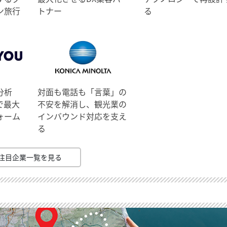
ン旅行
トナー
る
分析
対面も電話も「言葉」の
で最大
不安を解消し、観光業の
ォーム
インバウンド対応を支え
る
注目企業一覧を見る