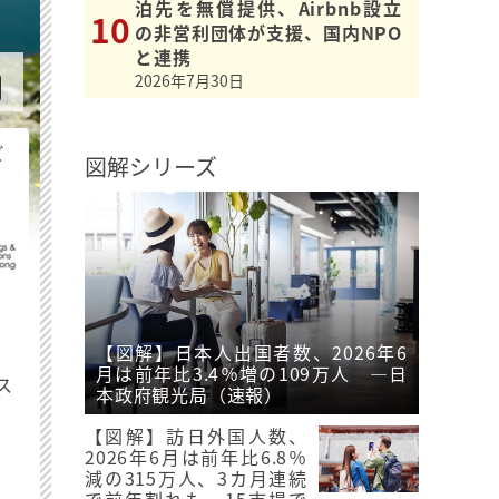
泊先を無償提供、Airbnb設立
の非営利団体が支援、国内NPO
と連携
2026年7月30日
ビ
図解シリーズ
【図解】日本人出国者数、2026年6
最
月は前年比3.4％増の109万人 ―日
ス
本政府観光局（速報）
【図解】訪日外国人数、
2026年6月は前年比6.8％
減の315万人、3カ月連続