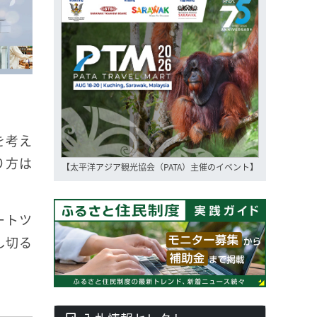
を考え
り方は
【太平洋アジア観光協会（PATA）主催のイベント】
ートツ
し切る