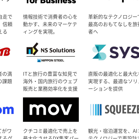
自走で
情報技術で消費者の心を
革新的なテクノロジー
、信頼
動かす、未来のマーケテ
最高のおもてなしを旅
える
ィングを実現。
者へ
者の満
ITと旅行の豊富な知見で
直販の最適化と最大化
の課題
海外・国内旅行のウェブ
実現する、最適なソリ
販売と業務効率化を支援
ーションを提供
てがワ
クチコミ最適化で売上を
観光・宿泊運営を、AI
するグ
最大化させるDX集客パー
テクノロジーで再設計