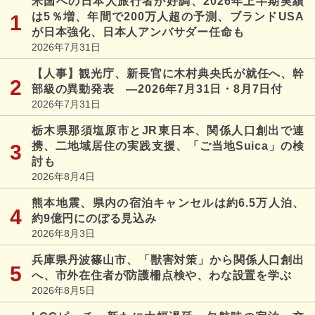
米国への日本人旅行者が好調、2026年上半期実績
は5％増、年間で200万人超の予測、ブランドUSA
が日本強化、日本人アンバサダー任命も
2026年7月31日
【人事】観光庁、新長官に木村典央氏が就任へ、幹
部級の異動発表 ―2026年7月31日・8月7日付
2026年7月31日
栃木県那須塩原市とJR東日本、関係人口創出で連
携、二地域居住の実践支援、「ご当地Suica」の検
討も
2026年8月4日
熊本地震、県内の宿泊キャンセルは約6.5万人泊、
約9億円にのぼる見込み
2026年8月3日
兵庫県丹波篠山市、「獣害対策」から関係人口創出
へ、市外在住者が防護柵点検や、わな設置を学ぶ
2026年8月5日