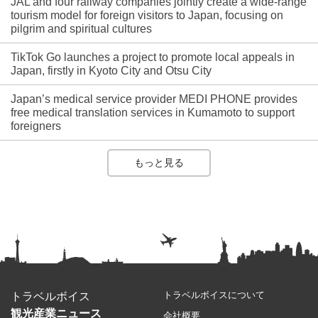
JAL and four railway companies jointly create a wide-range
tourism model for foreign visitors to Japan, focusing on
pilgrim and spiritual cultures
TikTok Go launches a project to promote local appeals in
Japan, firstly in Kyoto City and Otsu City
Japan’s medical service provider MEDI PHONE provides
free medical translation services in Kumamoto to support
foreigners
もっと見る
トラベルボイスについて
トラベルボイス
観光産業ニュース
会社概要