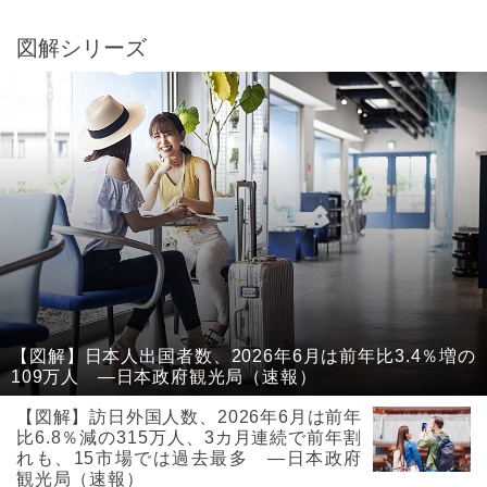
図解シリーズ
【図解】日本人出国者数、2026年6月は前年比3.4％増の
109万人 ―日本政府観光局（速報）
【図解】訪日外国人数、2026年6月は前年
比6.8％減の315万人、3カ月連続で前年割
れも、15市場では過去最多 ―日本政府
観光局（速報）