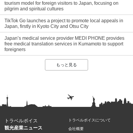
tourism model for foreign visitors to Japan, focusing on
pilgrim and spiritual cultures
TikTok Go launches a project to promote local appeals in
Japan, firstly in Kyoto City and Otsu City
Japan’s medical service provider MEDI PHONE provides
free medical translation services in Kumamoto to support
foreigners
もっと見る
トラベルボイスについて
トラベルボイス
観光産業ニュース
会社概要