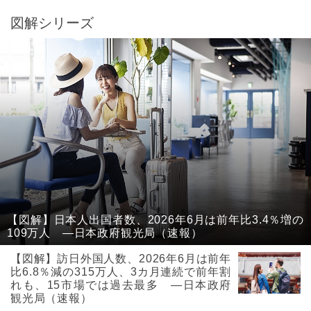
図解シリーズ
【図解】日本人出国者数、2026年6月は前年比3.4％増の
109万人 ―日本政府観光局（速報）
【図解】訪日外国人数、2026年6月は前年
比6.8％減の315万人、3カ月連続で前年割
れも、15市場では過去最多 ―日本政府
観光局（速報）