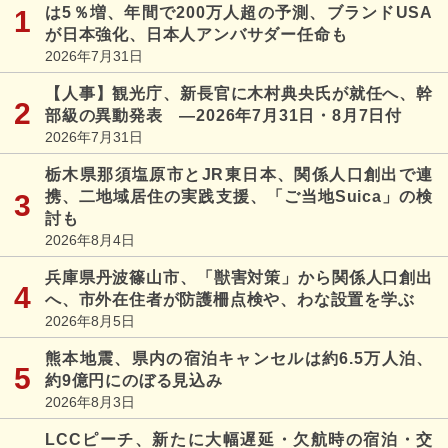
は5％増、年間で200万人超の予測、ブランドUSA
が日本強化、日本人アンバサダー任命も
2026年7月31日
【人事】観光庁、新長官に木村典央氏が就任へ、幹
部級の異動発表 ―2026年7月31日・8月7日付
2026年7月31日
栃木県那須塩原市とJR東日本、関係人口創出で連
携、二地域居住の実践支援、「ご当地Suica」の検
討も
2026年8月4日
兵庫県丹波篠山市、「獣害対策」から関係人口創出
へ、市外在住者が防護柵点検や、わな設置を学ぶ
2026年8月5日
熊本地震、県内の宿泊キャンセルは約6.5万人泊、
約9億円にのぼる見込み
2026年8月3日
LCCピーチ、新たに大幅遅延・欠航時の宿泊・交