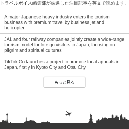
トラベルボイス編集部が厳選した注目記事を英文で読めます。
A major Japanese heavy industry enters the tourism
business with premium travel by business jet and
helicopter
JAL and four railway companies jointly create a wide-range
tourism model for foreign visitors to Japan, focusing on
pilgrim and spiritual cultures
TikTok Go launches a project to promote local appeals in
Japan, firstly in Kyoto City and Otsu City
もっと見る