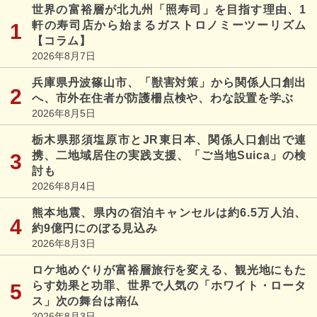
世界の富裕層が北九州「照寿司」を目指す理由、1
軒の寿司店から始まるガストロノミーツーリズム
【コラム】
2026年8月7日
兵庫県丹波篠山市、「獣害対策」から関係人口創出
へ、市外在住者が防護柵点検や、わな設置を学ぶ
2026年8月5日
栃木県那須塩原市とJR東日本、関係人口創出で連
携、二地域居住の実践支援、「ご当地Suica」の検
討も
2026年8月4日
熊本地震、県内の宿泊キャンセルは約6.5万人泊、
約9億円にのぼる見込み
2026年8月3日
ロケ地めぐりが富裕層旅行を変える、観光地にもた
らす効果と功罪、世界で人気の「ホワイト・ロータ
ス」次の舞台は南仏
2026年8月3日