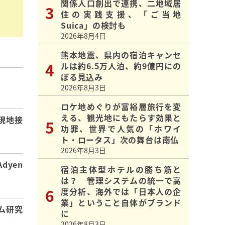
関係人口創出で連携、二地域居
住の実践支援、「ご当地
Suica」の検討も
2026年8月4日
熊本地震、県内の宿泊キャンセ
ルは約6.5万人泊、約9億円にの
ぼる見込み
】
2026年8月3日
ロケ地めぐりが富裕層旅行を変
える、観光地にもたらす効果と
現地接
功罪、世界で人気の「ホワイ
ト・ロータス」次の舞台は南仏
2026年8月3日
dyen
宿泊主体型ホテルの勝ち筋と
は？ 管理システムの統一で高
度分析、海外では「日本人の企
業」ということ自体がブランド
ム研究
に
2026年8月3日