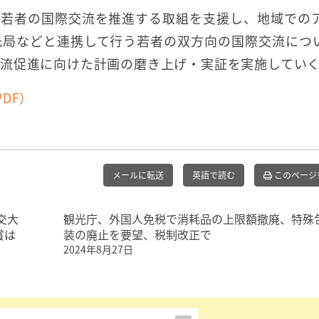
の若者の国際交流を推進する取組を支援し、地域での
光局などと連携して行う若者の双方向の国際交流につ
流促進に向けた計画の磨き上げ・実証を実施してい
DF）
メールに転送
英語で読む
このページ
交大
観光庁、外国人免税で消耗品の上限額撤廃、特殊
賞は
装の廃止を要望、税制改正で
2024年8月27日