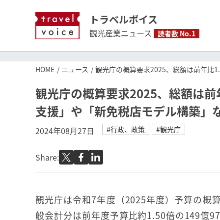
トラベルボイス
観光産業ニュース
読者数 No.1
HOME
ニュース
観光庁の概算要求2025、総額は前年比
観光庁の概算要求2025、総額は前
支援」や「新免税店モデル構築」
#行政、政策
#観光庁
2024年08月27日
Share:
観光庁は令和7年度（2025年度）予算の概
般会計分は前年度予算比約1.50倍の149億9