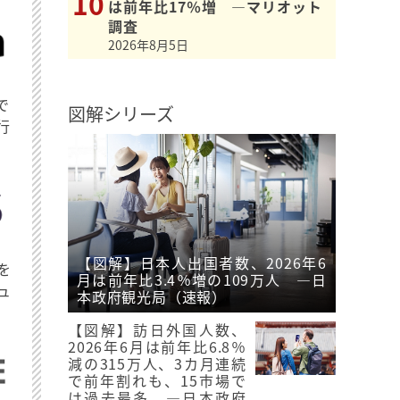
は前年比17％増 ―マリオット
調査
2026年8月5日
で
図解シリーズ
行
【図解】日本人出国者数、2026年6
を
月は前年比3.4％増の109万人 ―日
ュ
本政府観光局（速報）
【図解】訪日外国人数、
2026年6月は前年比6.8％
減の315万人、3カ月連続
で前年割れも、15市場で
は過去最多 ―日本政府