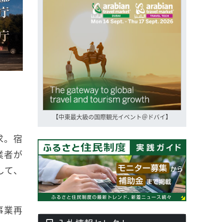
【中東最大級の国際観光イベント＠ドバイ】
求。宿
業者が
して、
事業再