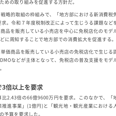
ための取り組みを促進する方針だ。
の戦略的取組の枠組みで、「地方部における新消費税
規要求。令和７年度税制改正によって生じうる課題など
価商品を販売している小売店を中心に免税店化のモデ
どに周知することで地方部での消費拡大を促進する
高単価商品を販売している小売店の免税店化で生じる
DMOなどが主体となって、免税店の普及支援をモデ
。
で3倍以上を要求
2.43倍の66億9600万円を要求。このなかで、「
推進事業」(1億円)と「観光地・観光産業における
上の予算を要求した。