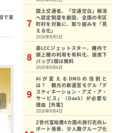
国土交通省、「交通空白」解消
設で実
へ認定制度を創設、全国の市区
町村を対象に、取り組みを「見
える化」
2026年8月5日
豪LCCジェットスター、機内で
頭上棚の利用を有料化、座席下
バッグ1個は無料
2026年8月6日
AIが変えるDMOの役割と
は？ 観光の新運営モデル「デ
スティネーション・アズ・ア・
サービス」（DaaS）が必要な
理由【外電】
2026年8月4日
を
Z世代富裕層8カ国の旅行志向レ
ポート発表、少人数グループ化