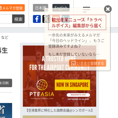
日本語
English
メルマガ登録
検索
メニュー
観光産業ニュース「トラベ
ルボイス」編集部から届く
一歩先の未来がみえるメルマガ
」など
「今日のヘッドライン」 、もうご
登録済みですよね？
再生
もし未だ登録していないなら…
いますぐ登録する
を印刷
【空港業界に特化した国際会議@シンガポール】