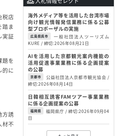
入札情報セレクト
海外メディア等を活用した台湾市場
免税店
向け観光情報発信業務に係る公募
を踏ま
型プロポーザルの実施
ル実証
一般社団法人ツーリズム
広島県呉市
KURE / 締切:2026年08月21日
。
AIを活用した京都観光案内機能の
課題を
活用促進事業業務に係る企画提案
の公募
ル的に
公益社団法人京都市観光協会 /
京都市
締切:2026年08月14日
日韓相互誘客FAMツアー事業業務
に係る企画提案の公募
福岡県庁 / 締切:2026年09月04
福岡県
地方誘
日
人材不