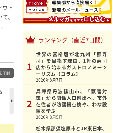
アウト
いて、
く。
ランキング（直近7日間）
世界の富裕層が北九州「照寿
司」を目指す理由、1軒の寿司
店から始まるガストロノミーツ
ーリズム【コラム】
を印刷
2026年8月7日
包
兵庫県丹波篠山市、「獣害対
策」から関係人口創出へ、市外
在住者が防護柵点検や、わな設
置を学ぶ
2026年8月5日
栃木県那須塩原市とJR東日本、