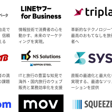
自走で
情報技術で消費者の心を
革新的なテクノロジー
、信頼
動かす、未来のマーケテ
最高のおもてなしを旅
える
ィングを実現。
者へ
者の満
ITと旅行の豊富な知見で
直販の最適化と最大化
の課題
海外・国内旅行のウェブ
実現する、最適なソリ
販売と業務効率化を支援
ーションを提供