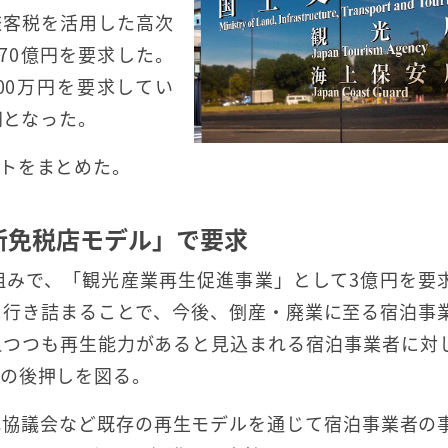
旅客税を活用した高次
470億円を要求した。
500万円を要求してい
円となった。
トをまとめた。
新免税店モデル」で要求
組みで、「観光産業再生促進事業」として3億円を要
に行き詰まることで、今後、倒産・廃業に至る宿泊事
えつつも再生能力があると見込まれる宿泊事業者に対
生の後押しを図る。
化協議会など既存の再生モデルを通じて宿泊事業者の