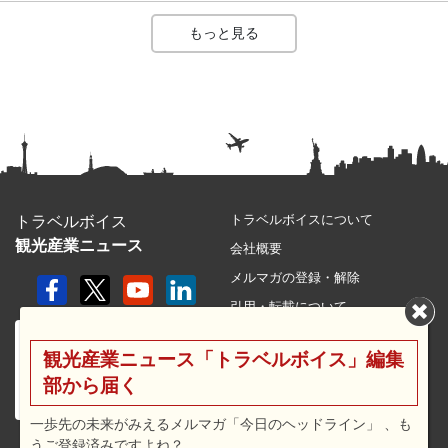
もっと見る
トラベルボイスについて
トラベルボイス
観光産業ニュース
会社概要
メルマガの登録・解除
引用・転載について
プライバシーポリシー
観光産業ニュース「トラベルボイス」編集
利用規約
部から届く
サイトマップ
広告メニュー・料金
一歩先の未来がみえるメルマガ「今日のヘッドライン」 、も
うご登録済みですよね？