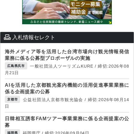
入札情報セレクト
海外メディア等を活用した台湾市場向け観光情報発信
業務に係る公募型プロポーザルの実施
一般社団法人ツーリズムKURE / 締切:2026年08
広島県呉市
月21日
AIを活用した京都観光案内機能の活用促進事業業務に
係る企画提案の公募
公益社団法人京都市観光協会 / 締切:2026年08月14
京都市
日
日韓相互誘客FAMツアー事業業務に係る企画提案の公
募
福岡県庁 / 締切:2026年09月04日
福岡県