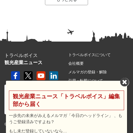
トラベルボイスについて
トラベルボイス
観光産業ニュース
会社概要
メルマガの登録・解除
引用・転載について
プライバシーポリシー
観光産業ニュース「トラベルボイス」編集
利用規約
部から届く
サイトマップ
広告メニュー・料金
一歩先の未来がみえるメルマガ「今日のヘッドライン」 、も
うご登録済みですよね？
プレスリリース窓口
© 2026 travel voice.
もし未だ登録していないなら…
求人広告