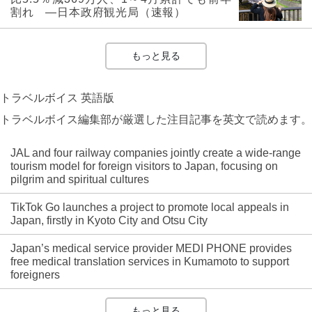
割れ ―日本政府観光局（速報）
もっと見る
トラベルボイス 英語版
トラベルボイス編集部が厳選した注目記事を英文で読めます。
JAL and four railway companies jointly create a wide-range
tourism model for foreign visitors to Japan, focusing on
pilgrim and spiritual cultures
TikTok Go launches a project to promote local appeals in
Japan, firstly in Kyoto City and Otsu City
Japan’s medical service provider MEDI PHONE provides
free medical translation services in Kumamoto to support
foreigners
もっと見る