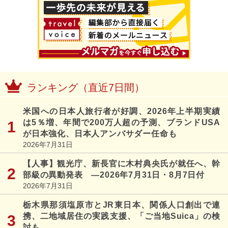
ランキング（直近7日間）
米国への日本人旅行者が好調、2026年上半期実績
は5％増、年間で200万人超の予測、ブランドUSA
が日本強化、日本人アンバサダー任命も
2026年7月31日
【人事】観光庁、新長官に木村典央氏が就任へ、幹
部級の異動発表 ―2026年7月31日・8月7日付
2026年7月31日
栃木県那須塩原市とJR東日本、関係人口創出で連
携、二地域居住の実践支援、「ご当地Suica」の検
討も