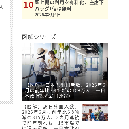
頭上棚の利用を有料化、座席下
ス
バッグ1個は無料
2026年8月6日
図解シリーズ
【図解】日本人出国者数、2026年6
月は前年比3.4％増の109万人 ―日
本政府観光局（速報）
【図解】訪日外国人数、
2026年6月は前年比6.8％
減の315万人、3カ月連続
で前年割れも、15市場で
は過去最多 ―日本政府