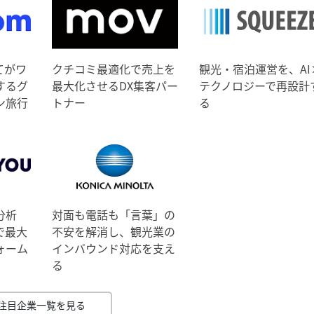
てがワ
クチコミ最適化で売上を
観光・宿泊運営を、AI
するグ
最大化させるDX集客パー
テクノロジーで再設計
ン旅行
トナー
る
分析
対面も電話も「言葉」の
で最大
不安を解消し、観光業の
ォーム
インバウンド対応を支え
る
注目企業一覧を見る