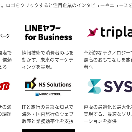
す。ロゴをクリックすると注目企業のインタビューやニュース
自走で
情報技術で消費者の心を
革新的なテクノロジー
、信頼
動かす、未来のマーケテ
最高のおもてなしを旅
える
ィングを実現。
者へ
者の満
ITと旅行の豊富な知見で
直販の最適化と最大化
の課題
海外・国内旅行のウェブ
実現する、最適なソリ
販売と業務効率化を支援
ーションを提供