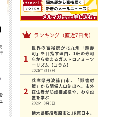
を
ランキング（直近7日間）
で
世界の富裕層が北九州「照寿
行
司」を目指す理由、1軒の寿司
店から始まるガストロノミーツ
ーリズム【コラム】
2026年8月7日
兵庫県丹波篠山市、「獣害対
策」から関係人口創出へ、市外
在住者が防護柵点検や、わな設
を
置を学ぶ
ュ
2026年8月5日
栃木県那須塩原市とJR東日本、