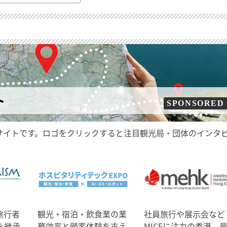
ト
SPONSORED
サイトです。ロゴをクリックすると注目観光局・団体のインタ
旅行者
観光・宿泊・飲食業の業
社員旅行や展示会など
を継承
務効率と顧客体験を支え
MICEに注力の香港、