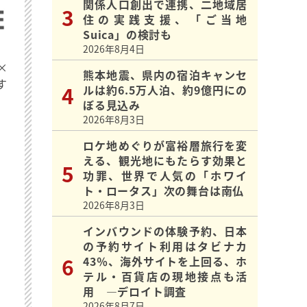
関係人口創出で連携、二地域居
住の実践支援、「ご当地
Suica」の検討も
2026年8月4日
×
熊本地震、県内の宿泊キャンセ
す
ルは約6.5万人泊、約9億円にの
ぼる見込み
2026年8月3日
ロケ地めぐりが富裕層旅行を変
える、観光地にもたらす効果と
功罪、世界で人気の「ホワイ
ト・ロータス」次の舞台は南仏
2026年8月3日
インバウンドの体験予約、日本
の予約サイト利用はタビナカ
43％、海外サイトを上回る、ホ
テル・百貨店の現地接点も活
用 ―デロイト調査
2026年8月7日