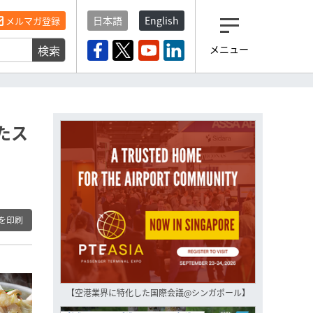
日本語
English
メルマガ登録
検索
メニュー
観光産業ニュース「トラベ
ルボイス」編集部から届く
一歩先の未来がみえるメルマガ
「今日のヘッドライン」 、もうご
登録済みですよね？
たス
もし未だ登録していないなら…
いますぐ登録する
を印刷
【空港業界に特化した国際会議@シンガポール】