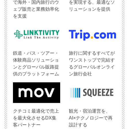
で海外・国内旅行のウ
を実現する、最適なソ
ェブ販売と業務効率化
リューションを提供
を支援
鉄道・バス・ツアー・
旅行に関するすべてが
体験商品ソリューショ
ワンストップで完結す
ンとグローバル販路提
るグローバルオンライ
供のプラットフォーム
ン旅行会社
クチコミ最適化で売上
観光・宿泊運営を、
を最大化させるDX集
AI×テクノロジーで再
客パートナー
設計する