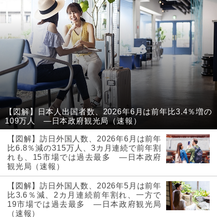
【図解】日本人出国者数、2026年6月は前年比3.4％増の
109万人 ―日本政府観光局（速報）
【図解】訪日外国人数、2026年6月は前年
比6.8％減の315万人、3カ月連続で前年割
れも、15市場では過去最多 ―日本政府
観光局（速報）
【図解】訪日外国人数、2026年5月は前年
比3.6％減、2カ月連続前年割れ、一方で
19市場では過去最多 ―日本政府観光局
（速報）