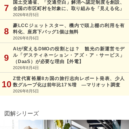
国土交通省、「交通空白」解消へ認定制度を創設、
全国の市区町村を対象に、取り組みを「見える化」
2026年8月5日
豪LCCジェットスター、機内で頭上棚の利用を有
料化、座席下バッグ1個は無料
2026年8月6日
AIが変えるDMOの役割とは？ 観光の新運営モデ
ル「デスティネーション・アズ・ア・サービス」
（DaaS）が必要な理由【外電】
2026年8月4日
Z世代富裕層8カ国の旅行志向レポート発表、少人
数グループ化は前年比17％増 ―マリオット調査
2026年8月5日
図解シリーズ