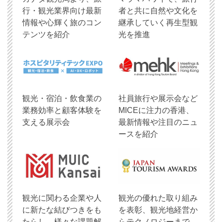
行・観光業界向け最新
者と共に自然や文化を
情報や心輝く旅のコン
継承していく再生型観
テンツを紹介
光を推進
観光・宿泊・飲食業の
社員旅行や展示会など
業務効率と顧客体験を
MICEに注力の香港、
支える展示会
最新情報や注目のニュ
ースを紹介
観光に関わる企業や人
観光の優れた取り組み
に新たな結びつきをも
を表彰、観光地経営か
たらし、様々な課題解
らテクノロジーまで