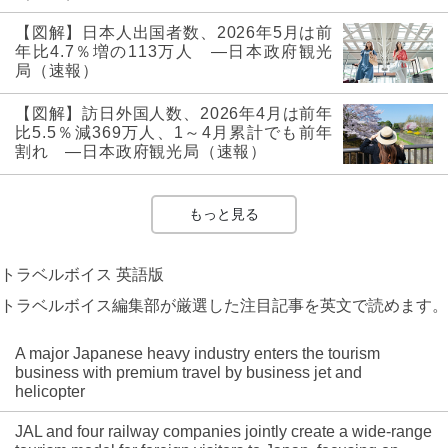
【図解】日本人出国者数、2026年5月は前
年比4.7％増の113万人 ―日本政府観光
局（速報）
【図解】訪日外国人数、2026年4月は前年
比5.5％減369万人、1～4月累計でも前年
割れ ―日本政府観光局（速報）
もっと見る
トラベルボイス 英語版
トラベルボイス編集部が厳選した注目記事を英文で読めます。
A major Japanese heavy industry enters the tourism
business with premium travel by business jet and
helicopter
JAL and four railway companies jointly create a wide-range