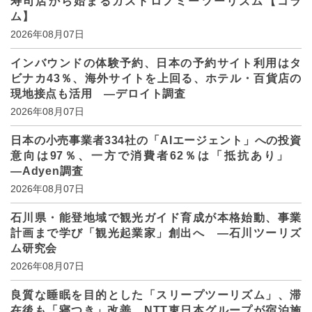
寿司店から始まるガストロノミーツーリズム【コラ
ム】
2026年08月07日
インバウンドの体験予約、日本の予約サイト利用はタ
ビナカ43％、海外サイトを上回る、ホテル・百貨店の
現地接点も活用 ―デロイト調査
2026年08月07日
日本の小売事業者334社の「AIエージェント」への投資
意向は97％、一方で消費者62％は「抵抗あり」
―Adyen調査
2026年08月07日
石川県・能登地域で観光ガイド育成が本格始動、事業
計画まで学び「観光起業家」創出へ ―石川ツーリズ
ム研究会
2026年08月07日
良質な睡眠を目的とした「スリープツーリズム」、滞
在後も「寝つき」改善、NTT東日本グループが宿泊施