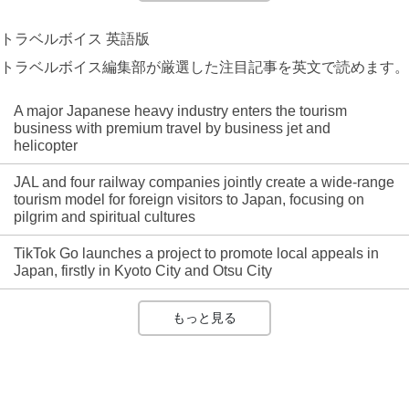
トラベルボイス 英語版
トラベルボイス編集部が厳選した注目記事を英文で読めます。
A major Japanese heavy industry enters the tourism
business with premium travel by business jet and
helicopter
JAL and four railway companies jointly create a wide-range
tourism model for foreign visitors to Japan, focusing on
pilgrim and spiritual cultures
TikTok Go launches a project to promote local appeals in
Japan, firstly in Kyoto City and Otsu City
もっと見る