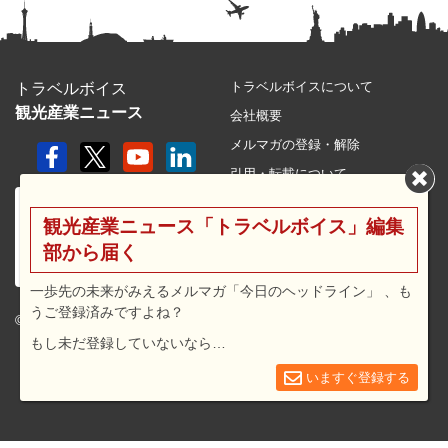
トラベルボイスについて
トラベルボイス
観光産業ニュース
会社概要
メルマガの登録・解除
引用・転載について
プライバシーポリシー
観光産業ニュース「トラベルボイス」編集
利用規約
部から届く
サイトマップ
広告メニュー・料金
一歩先の未来がみえるメルマガ「今日のヘッドライン」 、も
うご登録済みですよね？
プレスリリース窓口
© 2026 travel voice.
もし未だ登録していないなら…
求人広告
お問合せ
いますぐ登録する