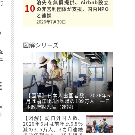
泊先を無償提供、Airbnb設立
行
の非営利団体が支援、国内NPO
と連携
2026年7月30日
図解シリーズ
を
ュ
【図解】日本人出国者数、2026年6
月は前年比3.4％増の109万人 ―日
×
本政府観光局（速報）
す
【図解】訪日外国人数、
2026年6月は前年比6.8％
減の315万人、3カ月連続