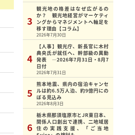
観光地の格差はなぜ広がるの
か？ 観光地経営がマーケティ
ングからマネジメントへ軸足を
移す理由【コラム】
2026年7月30日
【人事】観光庁、新長官に木村
典央氏が就任へ、幹部級の異動
発表 ―2026年7月31日・8月7
日付
2026年7月31日
熊本地震、県内の宿泊キャンセ
ルは約6.5万人泊、約9億円にの
ぼる見込み
2026年8月3日
栃木県那須塩原市とJR東日本、
関係人口創出で連携、二地域居
住の実践支援、「ご当地
Suica」の検討も