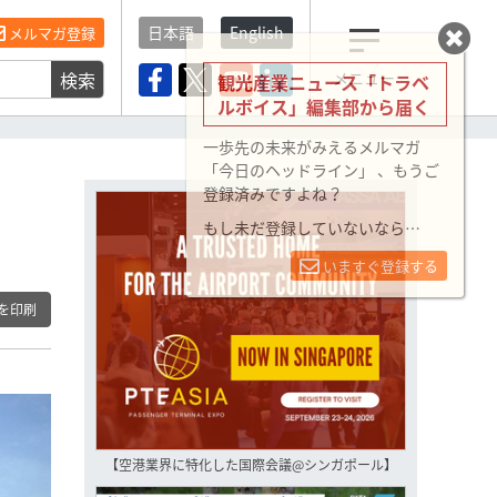
日本語
English
メルマガ登録
検索
メニュー
観光産業ニュース「トラベ
ルボイス」編集部から届く
一歩先の未来がみえるメルマガ
「今日のヘッドライン」 、もうご
登録済みですよね？
もし未だ登録していないなら…
いますぐ登録する
を印刷
【空港業界に特化した国際会議@シンガポール】