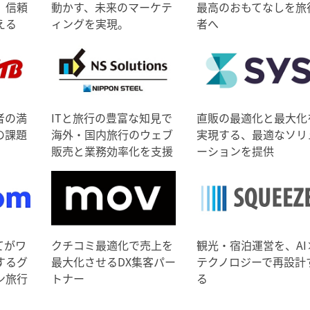
、信頼
動かす、未来のマーケテ
最高のおもてなしを旅
える
ィングを実現。
者へ
者の満
ITと旅行の豊富な知見で
直販の最適化と最大化
の課題
海外・国内旅行のウェブ
実現する、最適なソリ
販売と業務効率化を支援
ーションを提供
てがワ
クチコミ最適化で売上を
観光・宿泊運営を、AI
するグ
最大化させるDX集客パー
テクノロジーで再設計
ン旅行
トナー
る