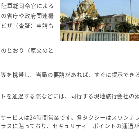
ー陸軍総司令官による
ての省庁や政府関連機
のビザ（査証）申請も
下のとおり（原文のと
ト等を携帯し、当局の要請があれば、すぐに提示でき
ントを通過する際などには、同行する現地旅行会社の
サービスは24時間営業です。各タクシーはスワンナ
ガラスに貼っており、セキュリティーポイントの通過