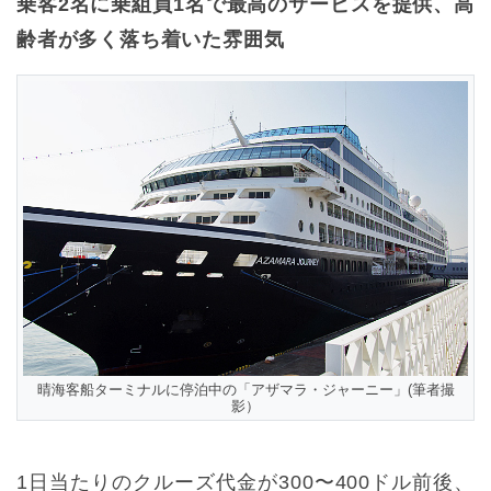
乗客2名に乗組員1名で最高のサービスを提供、高
齢者が多く落ち着いた雰囲気
晴海客船ターミナルに停泊中の「アザマラ・ジャーニー」(筆者撮
影）
1日当たりのクルーズ代金が300〜400ドル前後、