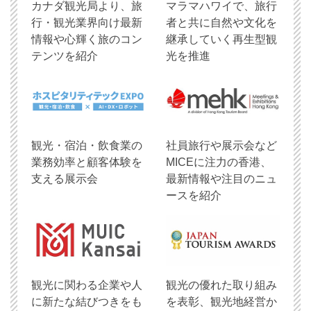
​カナダ観光局より、旅
マラマハワイで、旅行
行・観光業界向け最新
者と共に自然や文化を
情報や心輝く旅のコン
継承していく再生型観
テンツを紹介
光を推進
観光・宿泊・飲食業の
社員旅行や展示会など
業務効率と顧客体験を
MICEに注力の香港、
支える展示会
最新情報や注目のニュ
ースを紹介
観光に関わる企業や人
観光の優れた取り組み
に新たな結びつきをも
を表彰、観光地経営か