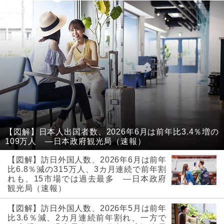
【図解】日本人出国者数、2026年6月は前年比3.4％増の
109万人 ―日本政府観光局（速報）
【図解】訪日外国人数、2026年6月は前年
比6.8％減の315万人、3カ月連続で前年割
れも、15市場では過去最多 ―日本政府
観光局（速報）
【図解】訪日外国人数、2026年5月は前年
比3.6％減、2カ月連続前年割れ、一方で