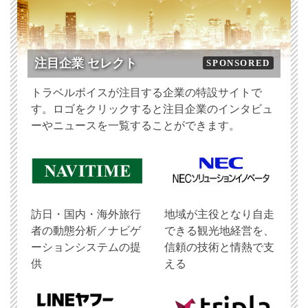
注目企業 セレクト
SPONSORED
トラベルボイスが注目する企業の特設サイトで
す。ロゴをクリックすると注目企業のインタビュ
ーやニュースを一覧することができます。
訪日・国内・海外旅行
地域が主役となり自走
者の動態分析／ナビゲ
できる観光地経営を、
ーションシステムの提
信頼の技術と情熱で支
供
える