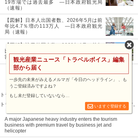
19市場では過去最多 ―日本政府観光局
（速報）
【図解】日本人出国者数、2026年5月は前
年比4.7％増の113万人 ―日本政府観光
局（速報）
【図解】訪日外国人数、2026年4月は前年
比5.5％減369万人、1～4月累計でも前年
割れ ―日本政府観光局（速報）
観光産業ニュース「トラベルボイス」編集
部から届く
もっと見る
一歩先の未来がみえるメルマガ「今日のヘッドライン」 、も
うご登録済みですよね？
トラベルボイス 英語版
もし未だ登録していないなら…
トラベルボイス編集部が厳選した注目記事を英文で読めます。
いますぐ登録する
A major Japanese heavy industry enters the tourism
business with premium travel by business jet and
helicopter