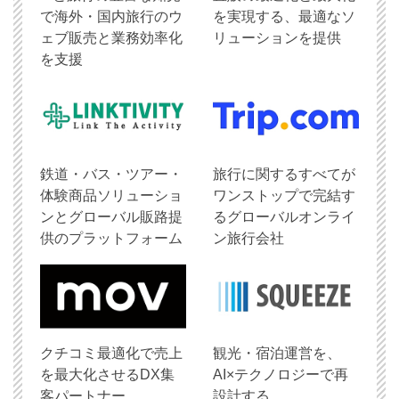
で海外・国内旅行のウ
を実現する、最適なソ
ェブ販売と業務効率化
リューションを提供
を支援
鉄道・バス・ツアー・
旅行に関するすべてが
体験商品ソリューショ
ワンストップで完結す
ンとグローバル販路提
るグローバルオンライ
供のプラットフォーム
ン旅行会社
クチコミ最適化で売上
観光・宿泊運営を、
を最大化させるDX集
AI×テクノロジーで再
客パートナー
設計する