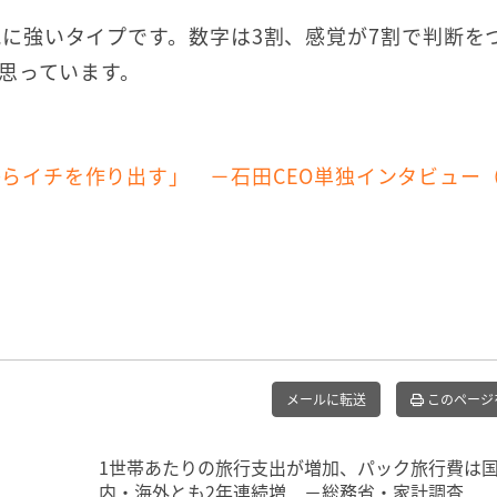
に強いタイプです。数字は3割、感覚が7割で判断を
思っています。
らイチを作り出す」 －石田CEO単独インタビュー（
メールに転送
このページ
1世帯あたりの旅行支出が増加、パック旅行費は
画】
内・海外とも2年連続増 －総務省・家計調査