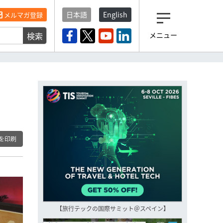
日本語
English
メルマガ登録
検索
メニュー
観光産業ニュース「トラベ
ルボイス」編集部から届く
一歩先の未来がみえるメルマガ
「今日のヘッドライン」 、もうご
登録済みですよね？
もし未だ登録していないなら…
いますぐ登録する
を印刷
【旅行テックの国際サミット＠スペイン】