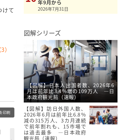
年9月から
2026年7月31日
つけて
図解シリーズ
3）
【図解】日本人出国者数、2026年6
月は前年比3.4％増の109万人 ―日
本政府観光局（速報）
【図解】訪日外国人数、
を印刷
2026年6月は前年比6.8％
減の315万人、3カ月連続
で前年割れも、15市場で
国
は過去最多 ―日本政府
観光局（速報）