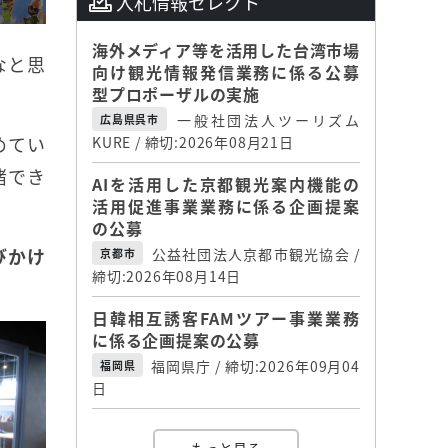
入札情報セレクト
海外メディア等を活用した台湾市場
なと思
向け観光情報発信業務に係る公募
型プロポーザルの実施
一般社団法人ツーリズム
広島県呉市
めてい
KURE / 締切:2026年08月21日
緒でき
AIを活用した京都観光案内機能の
活用促進事業業務に係る企画提案
の公募
びかけ
公益社団法人京都市観光協会 /
京都市
締切:2026年08月14日
日韓相互誘客FAMツアー事業業務
に係る企画提案の公募
福岡県庁 / 締切:2026年09月04
福岡県
日