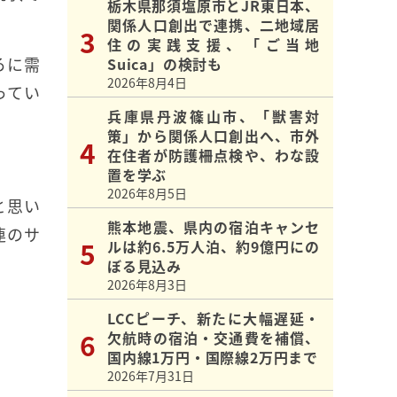
栃木県那須塩原市とJR東日本、
関係人口創出で連携、二地域居
住の実践支援、「ご当地
ろに需
Suica」の検討も
2026年8月4日
ってい
兵庫県丹波篠山市、「獣害対
策」から関係人口創出へ、市外
在住者が防護柵点検や、わな設
置を学ぶ
2026年8月5日
と思い
熊本地震、県内の宿泊キャンセ
連のサ
ルは約6.5万人泊、約9億円にの
ぼる見込み
2026年8月3日
LCCピーチ、新たに大幅遅延・
欠航時の宿泊・交通費を補償、
国内線1万円・国際線2万円まで
2026年7月31日