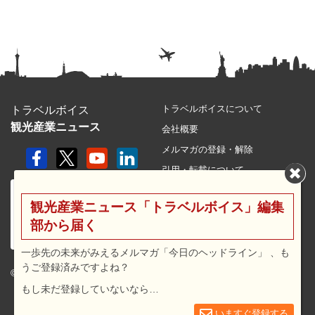
トラベルボイスについて
トラベルボイス
観光産業ニュース
会社概要
メルマガの登録・解除
引用・転載について
プライバシーポリシー
観光産業ニュース「トラベルボイス」編集
利用規約
部から届く
サイトマップ
広告メニュー・料金
一歩先の未来がみえるメルマガ「今日のヘッドライン」 、も
うご登録済みですよね？
プレスリリース窓口
© 2026 travel voice.
もし未だ登録していないなら…
求人広告
お問合せ
いますぐ登録する