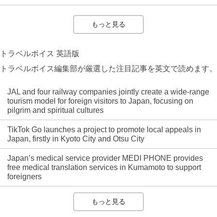
もっと見る
トラベルボイス 英語版
トラベルボイス編集部が厳選した注目記事を英文で読めます。
JAL and four railway companies jointly create a wide-range
tourism model for foreign visitors to Japan, focusing on
pilgrim and spiritual cultures
TikTok Go launches a project to promote local appeals in
Japan, firstly in Kyoto City and Otsu City
Japan’s medical service provider MEDI PHONE provides
free medical translation services in Kumamoto to support
foreigners
もっと見る