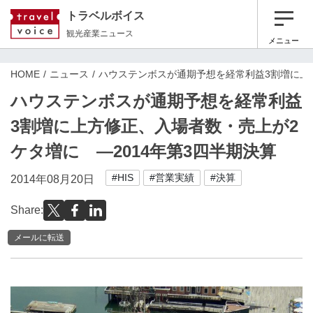
トラベルボイス
観光産業ニュース
メニュー
HOME
ニュース
ハウステンボスが通期予想を経常利益3割増に上方
ハウステンボスが通期予想を経常利益
3割増に上方修正、入場者数・売上が2
ケタ増に ―2014年第3四半期決算
#HIS
#営業実績
#決算
2014年08月20日
Share:
メールに転送