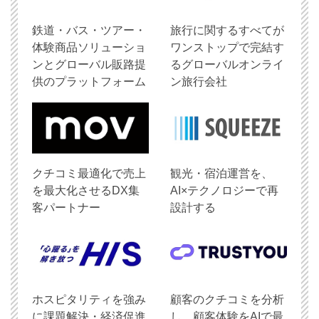
鉄道・バス・ツアー・
旅行に関するすべてが
体験商品ソリューショ
ワンストップで完結す
ンとグローバル販路提
るグローバルオンライ
供のプラットフォーム
ン旅行会社
クチコミ最適化で売上
観光・宿泊運営を、
を最大化させるDX集
AI×テクノロジーで再
客パートナー
設計する
ホスピタリティを強み
顧客のクチコミを分析
に課題解決・経済促進
し、顧客体験をAIで最