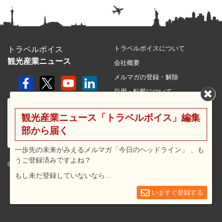
トラベルボイスについて
トラベルボイス
観光産業ニュース
会社概要
メルマガの登録・解除
引用・転載について
プライバシーポリシー
観光産業ニュース「トラベルボイス」編集
利用規約
部から届く
サイトマップ
広告メニュー・料金
一歩先の未来がみえるメルマガ「今日のヘッドライン」 、も
うご登録済みですよね？
プレスリリース窓口
© 2026 travel voice.
もし未だ登録していないなら…
求人広告
お問合せ
いますぐ登録する