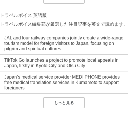
トラベルボイス 英語版
トラベルボイス編集部が厳選した注目記事を英文で読めます。
JAL and four railway companies jointly create a wide-range
tourism model for foreign visitors to Japan, focusing on
pilgrim and spiritual cultures
TikTok Go launches a project to promote local appeals in
Japan, firstly in Kyoto City and Otsu City
Japan’s medical service provider MEDI PHONE provides
free medical translation services in Kumamoto to support
foreigners
もっと見る