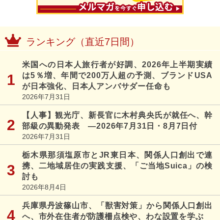
ランキング（直近7日間）
米国への日本人旅行者が好調、2026年上半期実績
は5％増、年間で200万人超の予測、ブランドUSA
が日本強化、日本人アンバサダー任命も
2026年7月31日
【人事】観光庁、新長官に木村典央氏が就任へ、幹
部級の異動発表 ―2026年7月31日・8月7日付
2026年7月31日
栃木県那須塩原市とJR東日本、関係人口創出で連
携、二地域居住の実践支援、「ご当地Suica」の検
討も
2026年8月4日
兵庫県丹波篠山市、「獣害対策」から関係人口創出
へ、市外在住者が防護柵点検や、わな設置を学ぶ