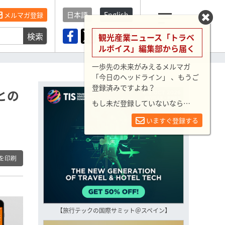
日本語
English
メルマガ登録
検索
メニュー
観光産業ニュース「トラベ
ルボイス」編集部から届く
一歩先の未来がみえるメルマガ
「今日のヘッドライン」 、もうご
登録済みですよね？
との
もし未だ登録していないなら…
いますぐ登録する
を印刷
【旅行テックの国際サミット＠スペイン】