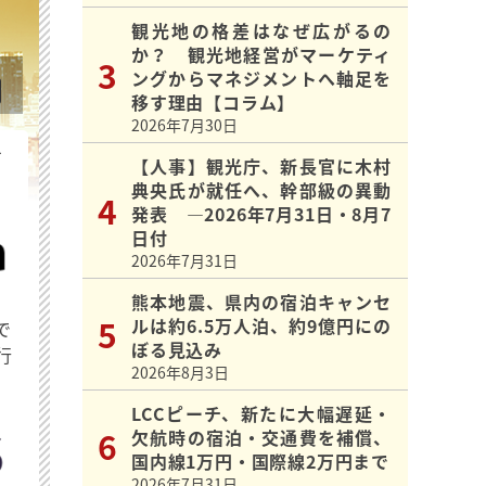
観光地の格差はなぜ広がるの
か？ 観光地経営がマーケティ
ングからマネジメントへ軸足を
移す理由【コラム】
2026年7月30日
を
【人事】観光庁、新長官に木村
典央氏が就任へ、幹部級の異動
発表 ―2026年7月31日・8月7
日付
2026年7月31日
熊本地震、県内の宿泊キャンセ
ルは約6.5万人泊、約9億円にの
で
ぼる見込み
行
2026年8月3日
LCCピーチ、新たに大幅遅延・
欠航時の宿泊・交通費を補償、
国内線1万円・国際線2万円まで
2026年7月31日