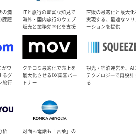
者の満
ITと旅行の豊富な知見で
直販の最適化と最大化
の課題
海外・国内旅行のウェブ
実現する、最適なソリ
販売と業務効率化を支援
ーションを提供
てがワ
クチコミ最適化で売上を
観光・宿泊運営を、AI
するグ
最大化させるDX集客パー
テクノロジーで再設計
ン旅行
トナー
る
分析
対面も電話も「言葉」の