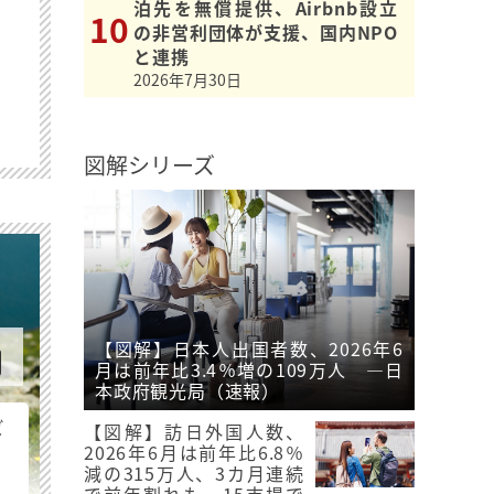
泊先を無償提供、Airbnb設立
の非営利団体が支援、国内NPO
と連携
2026年7月30日
図解シリーズ
【図解】日本人出国者数、2026年6
月は前年比3.4％増の109万人 ―日
本政府観光局（速報）
ビ
【図解】訪日外国人数、
2026年6月は前年比6.8％
減の315万人、3カ月連続