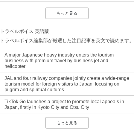
もっと見る
トラベルボイス 英語版
トラベルボイス編集部が厳選した注目記事を英文で読めます。
A major Japanese heavy industry enters the tourism
business with premium travel by business jet and
helicopter
JAL and four railway companies jointly create a wide-range
tourism model for foreign visitors to Japan, focusing on
pilgrim and spiritual cultures
TikTok Go launches a project to promote local appeals in
Japan, firstly in Kyoto City and Otsu City
もっと見る