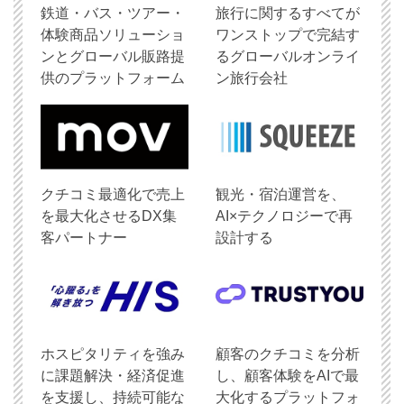
鉄道・バス・ツアー・
旅行に関するすべてが
体験商品ソリューショ
ワンストップで完結す
ンとグローバル販路提
るグローバルオンライ
供のプラットフォーム
ン旅行会社
クチコミ最適化で売上
観光・宿泊運営を、
を最大化させるDX集
AI×テクノロジーで再
客パートナー
設計する
ホスピタリティを強み
顧客のクチコミを分析
に課題解決・経済促進
し、顧客体験をAIで最
を支援し、持続可能な
大化するプラットフォ