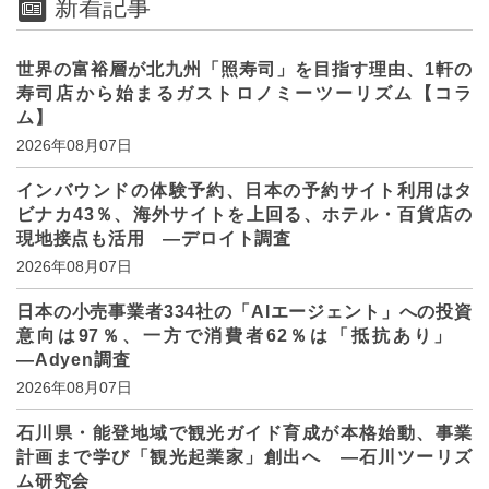
新着記事
世界の富裕層が北九州「照寿司」を目指す理由、1軒の
寿司店から始まるガストロノミーツーリズム【コラ
ム】
2026年08月07日
インバウンドの体験予約、日本の予約サイト利用はタ
ビナカ43％、海外サイトを上回る、ホテル・百貨店の
現地接点も活用 ―デロイト調査
2026年08月07日
日本の小売事業者334社の「AIエージェント」への投資
意向は97％、一方で消費者62％は「抵抗あり」
―Adyen調査
2026年08月07日
石川県・能登地域で観光ガイド育成が本格始動、事業
計画まで学び「観光起業家」創出へ ―石川ツーリズ
ム研究会