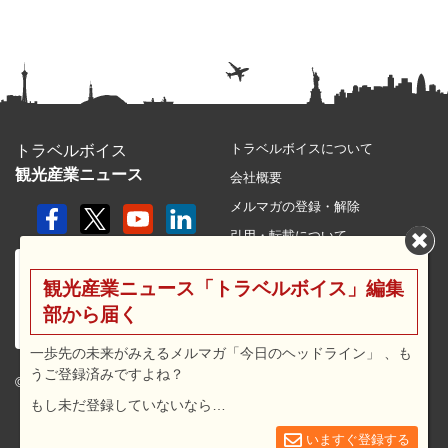
トラベルボイスについて
トラベルボイス
観光産業ニュース
会社概要
メルマガの登録・解除
引用・転載について
プライバシーポリシー
観光産業ニュース「トラベルボイス」編集
利用規約
部から届く
サイトマップ
広告メニュー・料金
一歩先の未来がみえるメルマガ「今日のヘッドライン」 、も
うご登録済みですよね？
プレスリリース窓口
© 2026 travel voice.
もし未だ登録していないなら…
求人広告
お問合せ
いますぐ登録する