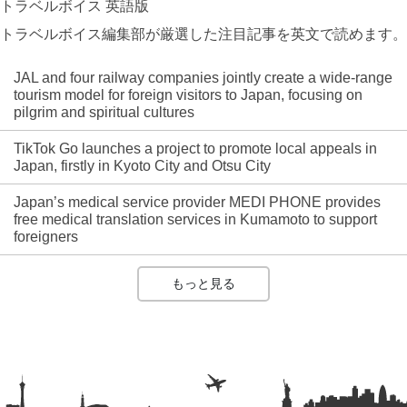
トラベルボイス 英語版
トラベルボイス編集部が厳選した注目記事を英文で読めます。
JAL and four railway companies jointly create a wide-range
tourism model for foreign visitors to Japan, focusing on
pilgrim and spiritual cultures
TikTok Go launches a project to promote local appeals in
Japan, firstly in Kyoto City and Otsu City
Japan’s medical service provider MEDI PHONE provides
free medical translation services in Kumamoto to support
foreigners
もっと見る