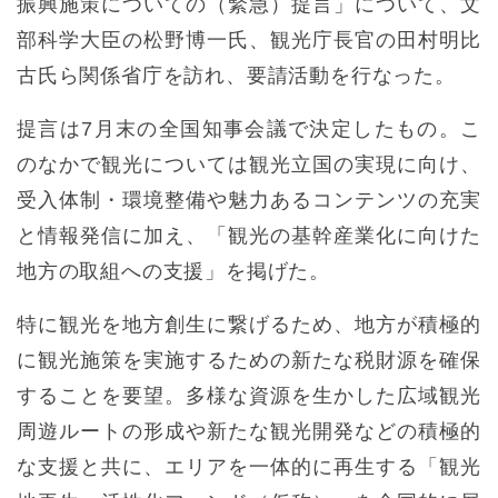
振興施策についての（緊急）提言」について、文
部科学大臣の松野博一氏、観光庁長官の田村明比
古氏ら関係省庁を訪れ、要請活動を行なった。
提言は7月末の全国知事会議で決定したもの。こ
のなかで観光については観光立国の実現に向け、
受入体制・環境整備や魅力あるコンテンツの充実
と情報発信に加え、「観光の基幹産業化に向けた
地方の取組への支援」を掲げた。
特に観光を地方創生に繋げるため、地方が積極的
に観光施策を実施するための新たな税財源を確保
することを要望。多様な資源を生かした広域観光
周遊ルートの形成や新たな観光開発などの積極的
な支援と共に、エリアを一体的に再生する「観光