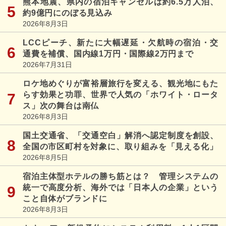
熊本地震、県内の宿泊キャンセルは約6.5万人泊、
約9億円にのぼる見込み
2026年8月3日
LCCピーチ、新たに大幅遅延・欠航時の宿泊・交
通費を補償、国内線1万円・国際線2万円まで
2026年7月31日
ロケ地めぐりが富裕層旅行を変える、観光地にもた
らす効果と功罪、世界で人気の「ホワイト・ロータ
ス」次の舞台は南仏
2026年8月3日
国土交通省、「交通空白」解消へ認定制度を創設、
全国の市区町村を対象に、取り組みを「見える化」
2026年8月5日
宿泊主体型ホテルの勝ち筋とは？ 管理システムの
統一で高度分析、海外では「日本人の企業」という
こと自体がブランドに
2026年8月3日