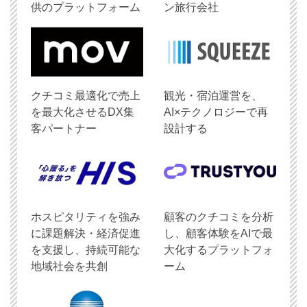
供のプラットフォーム
ン旅行会社
クチコミ最適化で売上
観光・宿泊運営を、
を最大化させるDX集
AI×テクノロジーで再
客パートナー
設計する
ホスピタリティを強み
顧客のクチコミを分析
に課題解決・経済促進
し、顧客体験をAIで最
を支援し、持続可能な
大化するプラットフォ
地域社会を共創
ーム