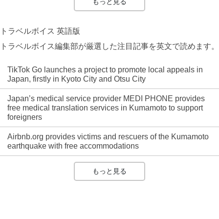
もっと見る
トラベルボイス 英語版
トラベルボイス編集部が厳選した注目記事を英文で読めます。
TikTok Go launches a project to promote local appeals in
Japan, firstly in Kyoto City and Otsu City
Japan’s medical service provider MEDI PHONE provides
free medical translation services in Kumamoto to support
foreigners
Airbnb.org provides victims and rescuers of the Kumamoto
earthquake with free accommodations
もっと見る