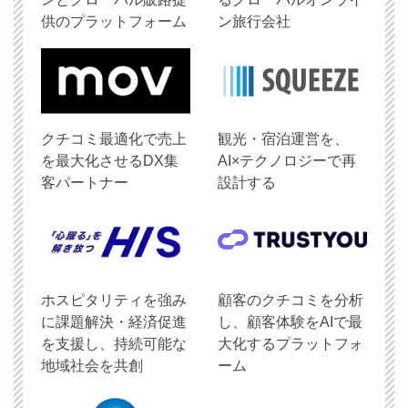
供のプラットフォーム
ン旅行会社
クチコミ最適化で売上
観光・宿泊運営を、
を最大化させるDX集
AI×テクノロジーで再
客パートナー
設計する
ホスピタリティを強み
顧客のクチコミを分析
に課題解決・経済促進
し、顧客体験をAIで最
を支援し、持続可能な
大化するプラットフォ
地域社会を共創
ーム