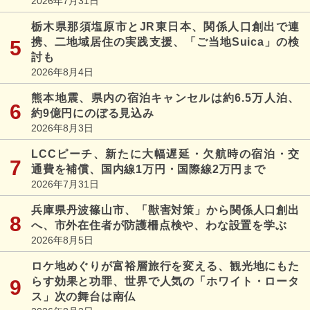
2026年7月31日
栃木県那須塩原市とJR東日本、関係人口創出で連
携、二地域居住の実践支援、「ご当地Suica」の検
討も
2026年8月4日
熊本地震、県内の宿泊キャンセルは約6.5万人泊、
約9億円にのぼる見込み
2026年8月3日
LCCピーチ、新たに大幅遅延・欠航時の宿泊・交
通費を補償、国内線1万円・国際線2万円まで
2026年7月31日
兵庫県丹波篠山市、「獣害対策」から関係人口創出
へ、市外在住者が防護柵点検や、わな設置を学ぶ
2026年8月5日
ロケ地めぐりが富裕層旅行を変える、観光地にもた
らす効果と功罪、世界で人気の「ホワイト・ロータ
ス」次の舞台は南仏