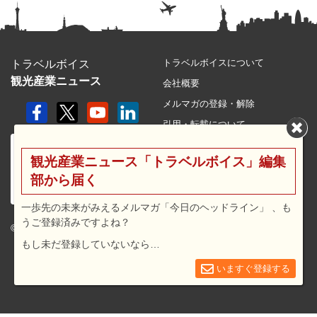
トラベルボイスについて
トラベルボイス
観光産業ニュース
会社概要
メルマガの登録・解除
引用・転載について
プライバシーポリシー
観光産業ニュース「トラベルボイス」編集
利用規約
部から届く
サイトマップ
広告メニュー・料金
一歩先の未来がみえるメルマガ「今日のヘッドライン」 、も
うご登録済みですよね？
プレスリリース窓口
© 2026 travel voice.
もし未だ登録していないなら…
求人広告
お問合せ
いますぐ登録する