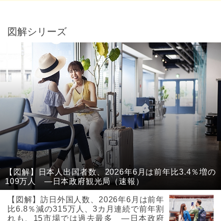
図解シリーズ
【図解】日本人出国者数、2026年6月は前年比3.4％増の
109万人 ―日本政府観光局（速報）
【図解】訪日外国人数、2026年6月は前年
比6.8％減の315万人、3カ月連続で前年割
れも、15市場では過去最多 ―日本政府