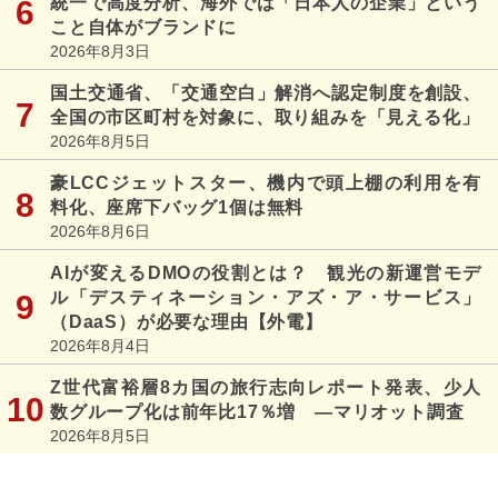
統一で高度分析、海外では「日本人の企業」という
こと自体がブランドに
2026年8月3日
国土交通省、「交通空白」解消へ認定制度を創設、
全国の市区町村を対象に、取り組みを「見える化」
2026年8月5日
豪LCCジェットスター、機内で頭上棚の利用を有
料化、座席下バッグ1個は無料
2026年8月6日
AIが変えるDMOの役割とは？ 観光の新運営モデ
ル「デスティネーション・アズ・ア・サービス」
（DaaS）が必要な理由【外電】
2026年8月4日
Z世代富裕層8カ国の旅行志向レポート発表、少人
数グループ化は前年比17％増 ―マリオット調査
2026年8月5日