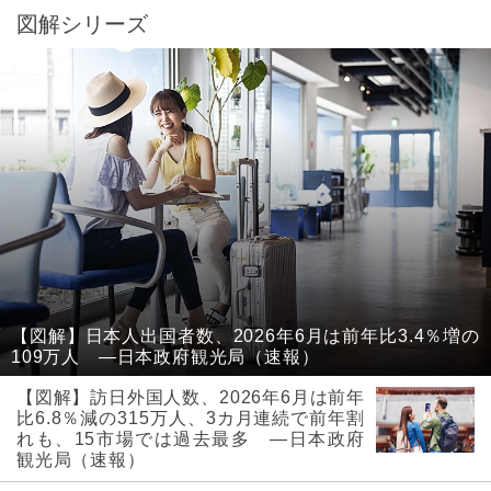
図解シリーズ
【図解】日本人出国者数、2026年6月は前年比3.4％増の
109万人 ―日本政府観光局（速報）
【図解】訪日外国人数、2026年6月は前年
比6.8％減の315万人、3カ月連続で前年割
れも、15市場では過去最多 ―日本政府
観光局（速報）