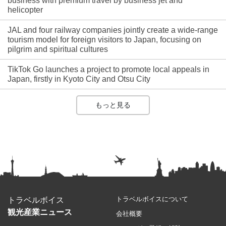
business with premium travel by business jet and
helicopter
JAL and four railway companies jointly create a wide-range
tourism model for foreign visitors to Japan, focusing on
pilgrim and spiritual cultures
TikTok Go launches a project to promote local appeals in
Japan, firstly in Kyoto City and Otsu City
もっと見る
トラベルボイスについて
トラベルボイス
観光産業ニュース
会社概要