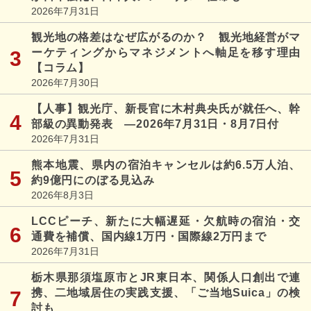
2026年7月31日
観光地の格差はなぜ広がるのか？ 観光地経営がマ
ーケティングからマネジメントへ軸足を移す理由
【コラム】
2026年7月30日
【人事】観光庁、新長官に木村典央氏が就任へ、幹
部級の異動発表 ―2026年7月31日・8月7日付
2026年7月31日
熊本地震、県内の宿泊キャンセルは約6.5万人泊、
約9億円にのぼる見込み
2026年8月3日
LCCピーチ、新たに大幅遅延・欠航時の宿泊・交
通費を補償、国内線1万円・国際線2万円まで
2026年7月31日
栃木県那須塩原市とJR東日本、関係人口創出で連
携、二地域居住の実践支援、「ご当地Suica」の検
討も