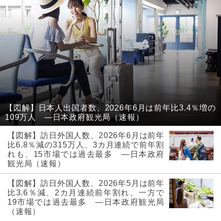
【図解】日本人出国者数、2026年6月は前年比3.4％増の
109万人 ―日本政府観光局（速報）
【図解】訪日外国人数、2026年6月は前年
比6.8％減の315万人、3カ月連続で前年割
れも、15市場では過去最多 ―日本政府
観光局（速報）
【図解】訪日外国人数、2026年5月は前年
比3.6％減、2カ月連続前年割れ、一方で
19市場では過去最多 ―日本政府観光局
（速報）