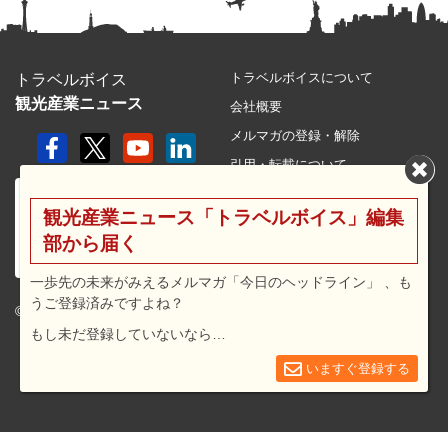
トラベルボイスについて
トラベルボイス
観光産業ニュース
会社概要
メルマガの登録・解除
引用・転載について
プライバシーポリシー
観光産業ニュース「トラベルボイス」編集
利用規約
部から届く
サイトマップ
広告メニュー・料金
一歩先の未来がみえるメルマガ「今日のヘッドライン」 、も
うご登録済みですよね？
プレスリリース窓口
© 2026 travel voice.
もし未だ登録していないなら…
求人広告
お問合せ
いますぐ登録する