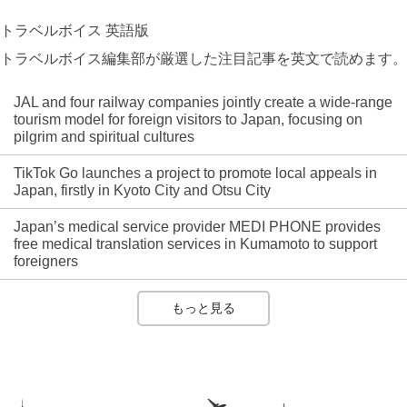
トラベルボイス 英語版
トラベルボイス編集部が厳選した注目記事を英文で読めます。
JAL and four railway companies jointly create a wide-range
tourism model for foreign visitors to Japan, focusing on
pilgrim and spiritual cultures
TikTok Go launches a project to promote local appeals in
Japan, firstly in Kyoto City and Otsu City
Japan’s medical service provider MEDI PHONE provides
free medical translation services in Kumamoto to support
foreigners
もっと見る