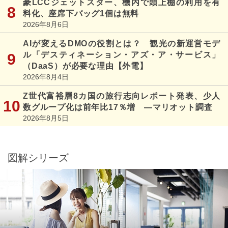
豪LCCジェットスター、機内で頭上棚の利用を有
料化、座席下バッグ1個は無料
2026年8月6日
AIが変えるDMOの役割とは？ 観光の新運営モデ
ル「デスティネーション・アズ・ア・サービス」
（DaaS）が必要な理由【外電】
2026年8月4日
Z世代富裕層8カ国の旅行志向レポート発表、少人
数グループ化は前年比17％増 ―マリオット調査
2026年8月5日
図解シリーズ