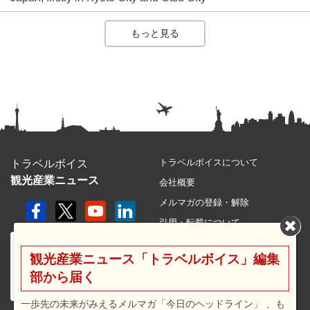
もっと見る
トラベルボイスについて
トラベルボイス
観光産業ニュース
会社概要
メルマガの登録・解除
引用・転載について
プライバシーポリシー
観光産業ニュース「トラベルボイス」編集
利用規約
部から届く
サイトマップ
広告メニュー・料金
一歩先の未来がみえるメルマガ「今日のヘッドライン」 、も