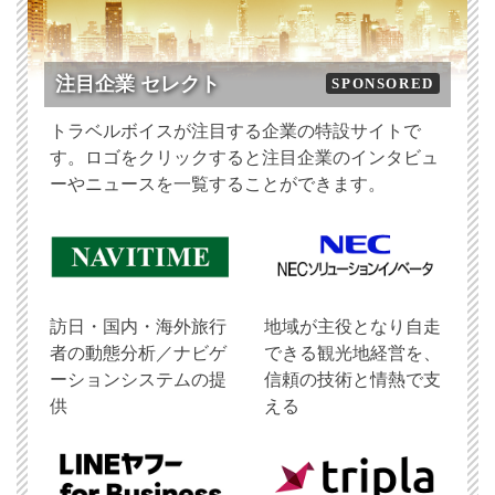
注目企業 セレクト
SPONSORED
トラベルボイスが注目する企業の特設サイトで
す。ロゴをクリックすると注目企業のインタビュ
ーやニュースを一覧することができます。
訪日・国内・海外旅行
地域が主役となり自走
者の動態分析／ナビゲ
できる観光地経営を、
ーションシステムの提
信頼の技術と情熱で支
供
える