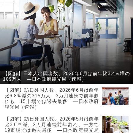
【図解】日本人出国者数、2026年6月は前年比3.4％増の
109万人 ―日本政府観光局（速報）
【図解】訪日外国人数、2026年6月は前年
比6.8％減の315万人、3カ月連続で前年割
れも、15市場では過去最多 ―日本政府
観光局（速報）
【図解】訪日外国人数、2026年5月は前年
比3.6％減、2カ月連続前年割れ、一方で
19市場では過去最多 ―日本政府観光局