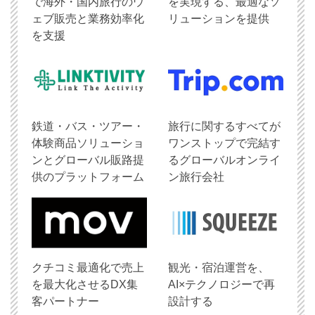
で海外・国内旅行のウ
を実現する、最適なソ
ェブ販売と業務効率化
リューションを提供
を支援
鉄道・バス・ツアー・
旅行に関するすべてが
体験商品ソリューショ
ワンストップで完結す
ンとグローバル販路提
るグローバルオンライ
供のプラットフォーム
ン旅行会社
クチコミ最適化で売上
観光・宿泊運営を、
を最大化させるDX集
AI×テクノロジーで再
客パートナー
設計する