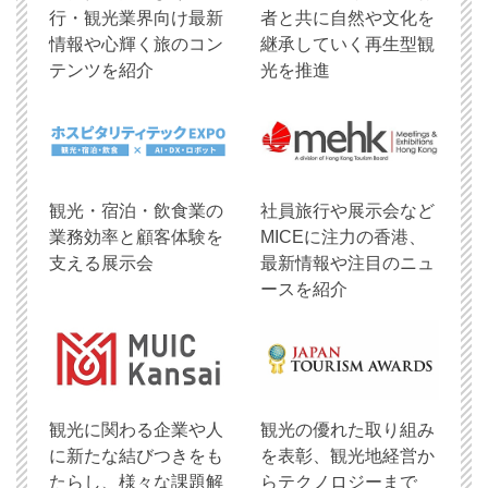
行・観光業界向け最新
者と共に自然や文化を
情報や心輝く旅のコン
継承していく再生型観
テンツを紹介
光を推進
観光・宿泊・飲食業の
社員旅行や展示会など
業務効率と顧客体験を
MICEに注力の香港、
支える展示会
最新情報や注目のニュ
ースを紹介
観光に関わる企業や人
観光の優れた取り組み
に新たな結びつきをも
を表彰、観光地経営か
たらし、様々な課題解
らテクノロジーまで