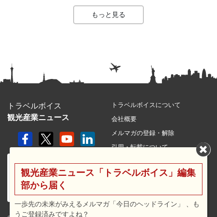
もっと見る
トラベルボイスについて
トラベルボイス
観光産業ニュース
会社概要
メルマガの登録・解除
引用・転載について
プライバシーポリシー
観光産業ニュース「トラベルボイス」編集
利用規約
部から届く
サイトマップ
広告メニュー・料金
一歩先の未来がみえるメルマガ「今日のヘッドライン」 、も
うご登録済みですよね？