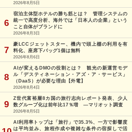
2026年8月5日
宿泊主体型ホテルの勝ち筋とは？ 管理システムの
統一で高度分析、海外では「日本人の企業」という
こと自体がブランドに
2026年8月3日
豪LCCジェットスター、機内で頭上棚の利用を有
料化、座席下バッグ1個は無料
2026年8月6日
AIが変えるDMOの役割とは？ 観光の新運営モデ
ル「デスティネーション・アズ・ア・サービス」
（DaaS）が必要な理由【外電】
2026年8月4日
Z世代富裕層8カ国の旅行志向レポート発表、少人
数グループ化は前年比17％増 ―マリオット調査
2026年8月5日
AI利用率トップは「旅行」で35.3%、一方で影響度
は平均並み、旅程作成や複雑な条件の宿探しで活