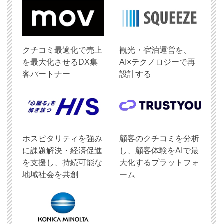
クチコミ最適化で売上
観光・宿泊運営を、
を最大化させるDX集
AI×テクノロジーで再
客パートナー
設計する
ホスピタリティを強み
顧客のクチコミを分析
に課題解決・経済促進
し、顧客体験をAIで最
を支援し、持続可能な
大化するプラットフォ
地域社会を共創
ーム