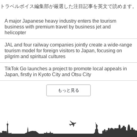
トラベルボイス編集部が厳選した注目記事を英文で読めます。
A major Japanese heavy industry enters the tourism
business with premium travel by business jet and
helicopter
JAL and four railway companies jointly create a wide-range
tourism model for foreign visitors to Japan, focusing on
pilgrim and spiritual cultures
TikTok Go launches a project to promote local appeals in
Japan, firstly in Kyoto City and Otsu City
もっと見る