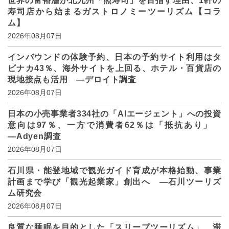
世界の富裕層が北九州「照寿司」を目指す理由、1軒の
寿司店から始まるガストロノミーツーリズム【コラ
ム】
2026年08月07日
インバウンドの体験予約、日本の予約サイト利用はタ
ビナカ43％、海外サイトを上回る、ホテル・百貨店の
現地接点も活用 ―デロイト調査
2026年08月07日
日本の小売事業者334社の「AIエージェント」への投資
意向は97％、一方で消費者62％は「抵抗あり」
―Adyen調査
2026年08月07日
石川県・能登地域で観光ガイド育成が本格始動、事業
計画まで学び「観光起業家」創出へ ―石川ツーリズ
ム研究会
2026年08月07日
良質な睡眠を目的とした「スリープツーリズム」、滞