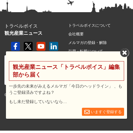
トラベルボイスについて
トラベルボイス
観光産業ニュース
会社概要
メルマガの登録・解除
引用・転載について
プライバシーポリシー
観光産業ニュース「トラベルボイス」編集
利用規約
部から届く
サイトマップ
広告メニュー・料金
一歩先の未来がみえるメルマガ「今日のヘッドライン」 、も
うご登録済みですよね？
プレスリリース窓口
© 2026 travel voice.
もし未だ登録していないなら…
求人広告
お問合せ
いますぐ登録する