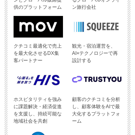
供のプラットフォーム
ン旅行会社
クチコミ最適化で売上
観光・宿泊運営を、
を最大化させるDX集
AI×テクノロジーで再
客パートナー
設計する
ホスピタリティを強み
顧客のクチコミを分析
に課題解決・経済促進
し、顧客体験をAIで最
を支援し、持続可能な
大化するプラットフォ
地域社会を共創
ーム