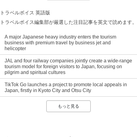
トラベルボイス 英語版
トラベルボイス編集部が厳選した注目記事を英文で読めます。
A major Japanese heavy industry enters the tourism
business with premium travel by business jet and
helicopter
JAL and four railway companies jointly create a wide-range
tourism model for foreign visitors to Japan, focusing on
pilgrim and spiritual cultures
TikTok Go launches a project to promote local appeals in
Japan, firstly in Kyoto City and Otsu City
もっと見る