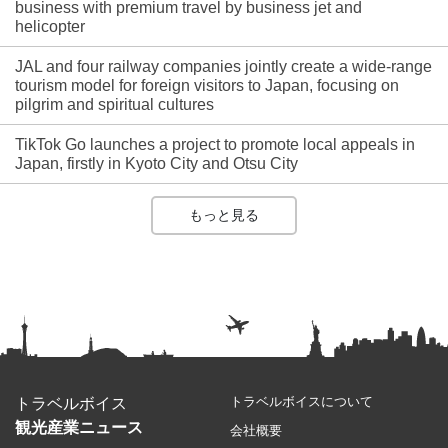
business with premium travel by business jet and
helicopter
JAL and four railway companies jointly create a wide-range
tourism model for foreign visitors to Japan, focusing on
pilgrim and spiritual cultures
TikTok Go launches a project to promote local appeals in
Japan, firstly in Kyoto City and Otsu City
もっと見る
トラベルボイスについて
トラベルボイス
観光産業ニュース
会社概要