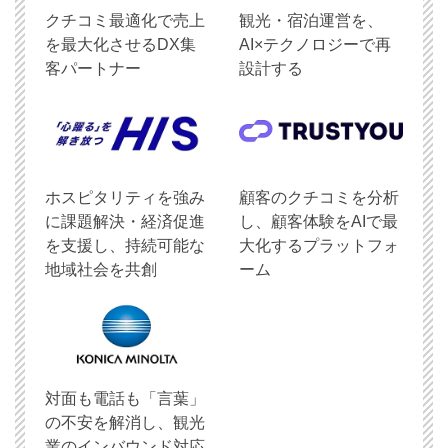
クチコミ最適化で売上
観光・宿泊運営を、
を最大化させるDX集
AI×テクノロジーで再
客パートナー
設計する
ホスピタリティを強み
顧客のクチコミを分析
に課題解決・経済促進
し、顧客体験をAIで最
を支援し、持続可能な
大化するプラットフォ
地域社会を共創
ーム
対面も電話も「言葉」
の不安を解消し、観光
業のインバウンド対応