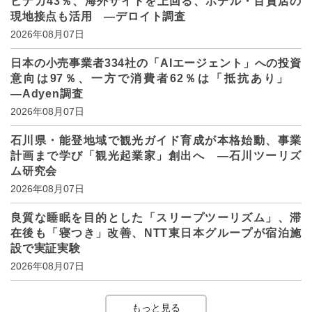
ビナカ43％、海外サイトを上回る、ホテル・百貨店の
現地接点も活用 ―デロイト調査
2026年08月07日
日本の小売事業者334社の「AIエージェント」への投資
意向は97％、一方で消費者62％は「抵抗あり」
―Adyen調査
2026年08月07日
石川県・能登地域で観光ガイド育成が本格始動、事業
計画まで学び「観光起業家」創出へ ―石川ツーリズ
ム研究会
2026年08月07日
良質な睡眠を目的とした「スリープツーリズム」、滞
在後も「寝つき」改善、NTT東日本グループが宿泊施
設で実証実験
2026年08月07日
もっと見る