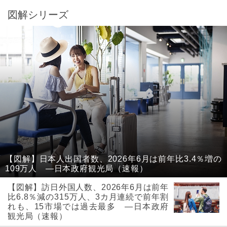
図解シリーズ
【図解】日本人出国者数、2026年6月は前年比3.4％増の
109万人 ―日本政府観光局（速報）
【図解】訪日外国人数、2026年6月は前年
比6.8％減の315万人、3カ月連続で前年割
れも、15市場では過去最多 ―日本政府
観光局（速報）