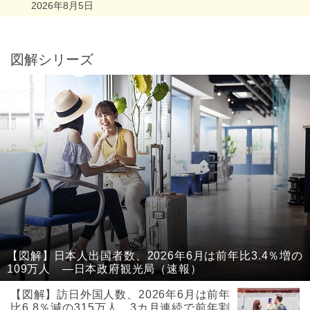
2026年8月5日
図解シリーズ
【図解】日本人出国者数、2026年6月は前年比3.4％増の
109万人 ―日本政府観光局（速報）
【図解】訪日外国人数、2026年6月は前年
比6.8％減の315万人、3カ月連続で前年割