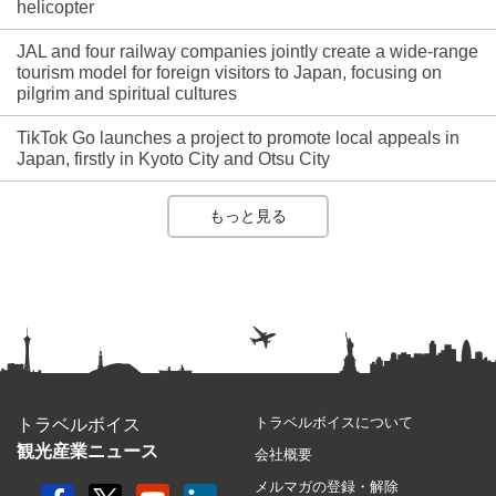
helicopter
JAL and four railway companies jointly create a wide-range
tourism model for foreign visitors to Japan, focusing on
pilgrim and spiritual cultures
TikTok Go launches a project to promote local appeals in
Japan, firstly in Kyoto City and Otsu City
もっと見る
トラベルボイスについて
トラベルボイス
観光産業ニュース
会社概要
メルマガの登録・解除