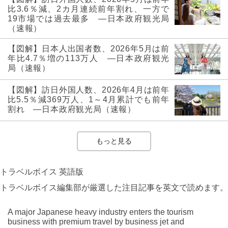
比3.6％減、2カ月連続前年割れ、一方で
19市場では過去最多 ―日本政府観光局
（速報）
【図解】日本人出国者数、2026年5月は前
年比4.7％増の113万人 ―日本政府観光
局（速報）
【図解】訪日外国人数、2026年4月は前年
比5.5％減369万人、1～4月累計でも前年
割れ ―日本政府観光局（速報）
もっと見る
トラベルボイス 英語版
トラベルボイス編集部が厳選した注目記事を英文で読めます。
A major Japanese heavy industry enters the tourism
business with premium travel by business jet and