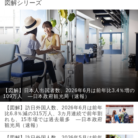
図解シリーズ
【図解】日本人出国者数、2026年6月は前年比3.4％増の
109万人 ―日本政府観光局（速報）
【図解】訪日外国人数、2026年6月は前年
比6.8％減の315万人、3カ月連続で前年割
れも、15市場では過去最多 ―日本政府
観光局（速報）
【図解】訪日外国人数、2026年5月は前年