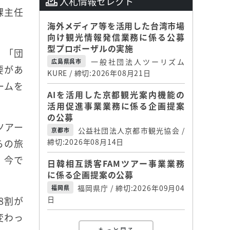
入札情報セレクト
課主任
海外メディア等を活用した台湾市場
向け観光情報発信業務に係る公募
型プロポーザルの実施
。「団
一般社団法人ツーリズム
広島県呉市
要があ
KURE / 締切:2026年08月21日
ームを
AIを活用した京都観光案内機能の
活用促進事業業務に係る企画提案
の公募
ツアー
公益社団法人京都市観光協会 /
京都市
らの旅
締切:2026年08月14日
、今で
日韓相互誘客FAMツアー事業業務
に係る企画提案の公募
福岡県庁 / 締切:2026年09月04
福岡県
8割が
日
変わっ