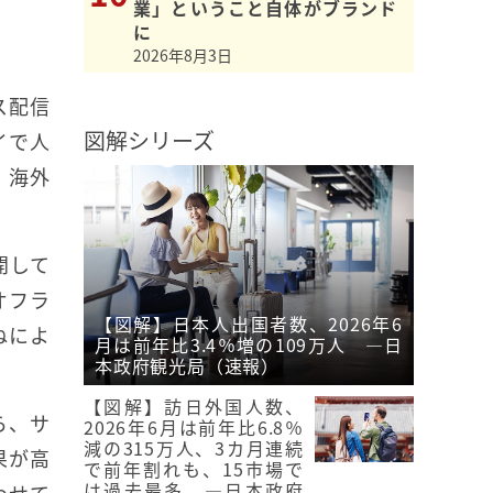
業」ということ自体がブランド
に
2026年8月3日
ス配信
図解シリーズ
イで人
、海外
開して
オフラ
【図解】日本人出国者数、2026年6
ねによ
月は前年比3.4％増の109万人 ―日
本政府観光局（速報）
【図解】訪日外国人数、
ら、サ
2026年6月は前年比6.8％
減の315万人、3カ月連続
果が高
で前年割れも、15市場で
は過去最多 ―日本政府