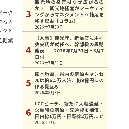
観光地の格差はなぜ広がるの
か？ 観光地経営がマーケティ
パーク
ングからマネジメントへ軸足を
移す理由【コラム】
する人
2026年7月30日
ックと
【人事】観光庁、新長官に木村
担軽減
典央氏が就任へ、幹部級の異動
発表 ―2026年7月31日・8月7
日付
2026年7月31日
熊本地震、県内の宿泊キャンセ
ルは約6.5万人泊、約9億円にの
ぼる見込み
2026年8月3日
LCCピーチ、新たに大幅遅延・
欠航時の宿泊・交通費を補償、
国内線1万円・国際線2万円まで
2026年7月31日