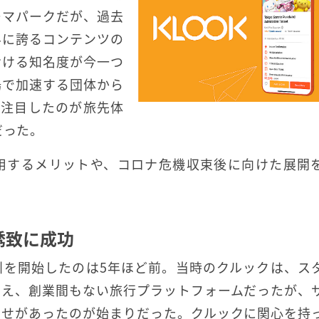
ーマパークだが、過去
界に誇るコンテンツの
おける知名度が今一つ
場で加速する団体から
に注目したのが旅先体
だった。
用するメリットや、コロナ危機収束後に向けた展開
誘致に成功
引を開始したのは5年ほど前。当時のクルックは、ス
いえ、創業間もない旅行プラットフォームだったが、
わせがあったのが始まりだった。クルックに関心を持