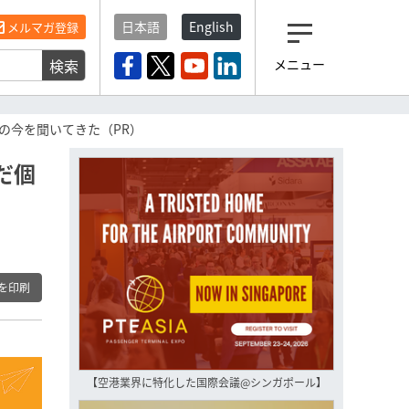
日本語
English
メルマガ登録
検索
メニュー
観光産業ニュース「トラベ
ルボイス」編集部から届く
一歩先の未来がみえるメルマガ
の今を聞いてきた（PR）
「今日のヘッドライン」 、もうご
登録済みですよね？
だ個
もし未だ登録していないなら…
いますぐ登録する
を印刷
【空港業界に特化した国際会議@シンガポール】