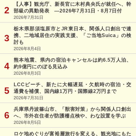
【人事】観光庁、新長官に木村典央氏が就任へ、幹
部級の異動発表 ―2026年7月31日・8月7日付
2026年7月31日
栃木県那須塩原市とJR東日本、関係人口創出で連
携、二地域居住の実践支援、「ご当地Suica」の検
討も
2026年8月4日
熊本地震、県内の宿泊キャンセルは約6.5万人泊、
約9億円にのぼる見込み
2026年8月3日
LCCピーチ、新たに大幅遅延・欠航時の宿泊・交
通費を補償、国内線1万円・国際線2万円まで
2026年7月31日
兵庫県丹波篠山市、「獣害対策」から関係人口創出
へ、市外在住者が防護柵点検や、わな設置を学ぶ
2026年8月5日
ロケ地めぐりが富裕層旅行を変える、観光地にもた