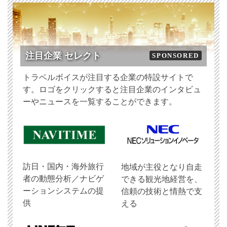
注目企業 セレクト
SPONSORED
トラベルボイスが注目する企業の特設サイトで
す。ロゴをクリックすると注目企業のインタビュ
ーやニュースを一覧することができます。
訪日・国内・海外旅行
地域が主役となり自走
者の動態分析／ナビゲ
できる観光地経営を、
ーションシステムの提
信頼の技術と情熱で支
供
える