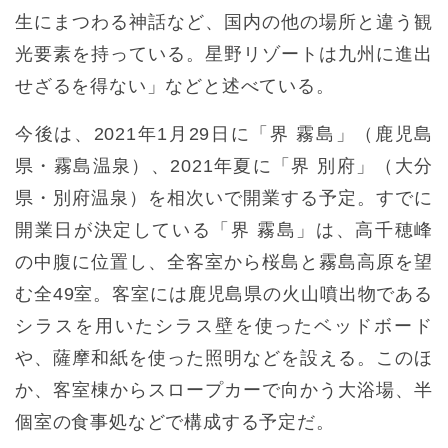
生にまつわる神話など、国内の他の場所と違う観
光要素を持っている。星野リゾートは九州に進出
せざるを得ない」などと述べている。
今後は、2021年1月29日に「界 霧島」（鹿児島
県・霧島温泉）、2021年夏に「界 別府」（大分
県・別府温泉）を相次いで開業する予定。すでに
開業日が決定している「界 霧島」は、高千穂峰
の中腹に位置し、全客室から桜島と霧島高原を望
む全49室。客室には鹿児島県の火山噴出物である
シラスを用いたシラス壁を使ったベッドボード
や、薩摩和紙を使った照明などを設える。このほ
か、客室棟からスロープカーで向かう大浴場、半
個室の食事処などで構成する予定だ。