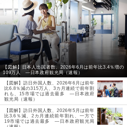
【図解】日本人出国者数、2026年6月は前年比3.4％増の
109万人 ―日本政府観光局（速報）
【図解】訪日外国人数、2026年6月は前年
比6.8％減の315万人、3カ月連続で前年割
れも、15市場では過去最多 ―日本政府
観光局（速報）
【図解】訪日外国人数、2026年5月は前年
比3.6％減、2カ月連続前年割れ、一方で
19市場では過去最多 ―日本政府観光局
（速報）