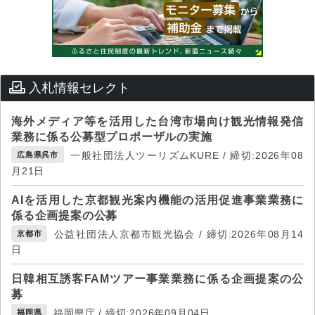
入札情報セレクト
海外メディア等を活用した台湾市場向け観光情報発信
業務に係る公募型プロポーザルの実施
一般社団法人ツーリズムKURE / 締切:2026年08
広島県呉市
月21日
AIを活用した京都観光案内機能の活用促進事業業務に
係る企画提案の公募
公益社団法人京都市観光協会 / 締切:2026年08月14
京都市
日
日韓相互誘客FAMツアー事業業務に係る企画提案の公
募
福岡県庁 / 締切:2026年09月04日
福岡県