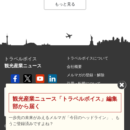
もっと見る
トラベルボイスについて
トラベルボイス
観光産業ニュース
会社概要
メルマガの登録・解除
引用・転載について
プライバシーポリシー
観光産業ニュース「トラベルボイス」編集
利用規約
部から届く
サイトマップ
広告メニュー・料金
一歩先の未来がみえるメルマガ「今日のヘッドライン」 、も
うご登録済みですよね？
プレスリリース窓口
© 2026 travel voice.