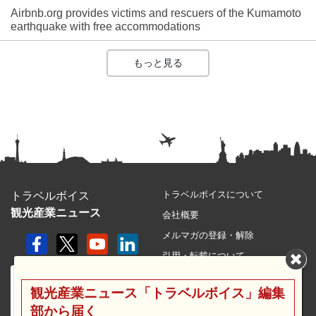
Airbnb.org provides victims and rescuers of the Kumamoto
earthquake with free accommodations
もっと見る
トラベルボイスについて
トラベルボイス
観光産業ニュース
会社概要
メルマガの登録・解除
引用・転載について
プライバシーポリシー
観光産業ニュース「トラベルボイス」編集
利用規約
部から届く