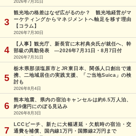
2026年7月31日
観光地の格差はなぜ広がるのか？ 観光地経営がマ
ーケティングからマネジメントへ軸足を移す理由
【コラム】
2026年7月30日
【人事】観光庁、新長官に木村典央氏が就任へ、幹
部級の異動発表 ―2026年7月31日・8月7日付
2026年7月31日
栃木県那須塩原市とJR東日本、関係人口創出で連
携、二地域居住の実践支援、「ご当地Suica」の検
討も
2026年8月4日
熊本地震、県内の宿泊キャンセルは約6.5万人泊、
約9億円にのぼる見込み
2026年8月3日
LCCピーチ、新たに大幅遅延・欠航時の宿泊・交
通費を補償、国内線1万円・国際線2万円まで