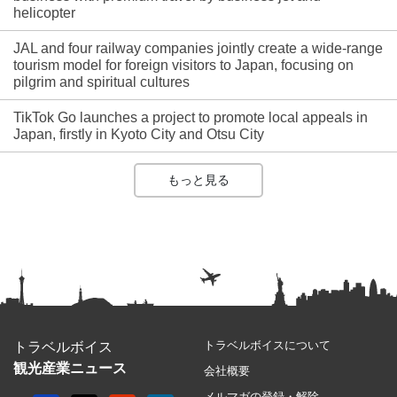
helicopter
JAL and four railway companies jointly create a wide-range
tourism model for foreign visitors to Japan, focusing on
pilgrim and spiritual cultures
TikTok Go launches a project to promote local appeals in
Japan, firstly in Kyoto City and Otsu City
もっと見る
トラベルボイスについて
トラベルボイス
観光産業ニュース
会社概要
メルマガの登録・解除