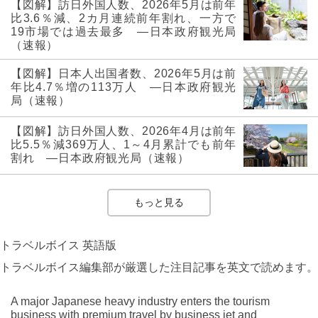
【図解】訪日外国人数、2026年5月は前年
比3.6％減、2カ月連続前年割れ、一方で
19市場では過去最多 ―日本政府観光局
（速報）
【図解】日本人出国者数、2026年5月は前
年比4.7％増の113万人 ―日本政府観光
局（速報）
【図解】訪日外国人数、2026年4月は前年
比5.5％減369万人、1～4月累計でも前年
割れ ―日本政府観光局（速報）
もっと見る
トラベルボイス 英語版
トラベルボイス編集部が厳選した注目記事を英文で読めます。
A major Japanese heavy industry enters the tourism
business with premium travel by business jet and