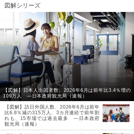
図解シリーズ
【図解】日本人出国者数、2026年6月は前年比3.4％増の
109万人 ―日本政府観光局（速報）
【図解】訪日外国人数、2026年6月は前年
比6.8％減の315万人、3カ月連続で前年割
れも、15市場では過去最多 ―日本政府
観光局（速報）