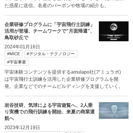
た惑星に送信。名産のバーボンや牧場の紹介も。
企業研修プログラムに「宇宙飛行士訓練」
活用が登場、チームワークで”月面帰還”、
鳥取砂丘で
2024年01月16日
#MICE
#デジタル・テクノロジー
#宇宙事業
宇宙体験コンテンツを提供するamulapo社(アミュラポ)
は宇宙飛行士訓練を活用した企業研修プログラムを開
発。企業などでのチームビルディングを支援していく。
岩谷技研、気球による宇宙遊覧へ、2人乗
り実機での飛行訓練を開始、来夏の商業運
航へ
2023年12月19日