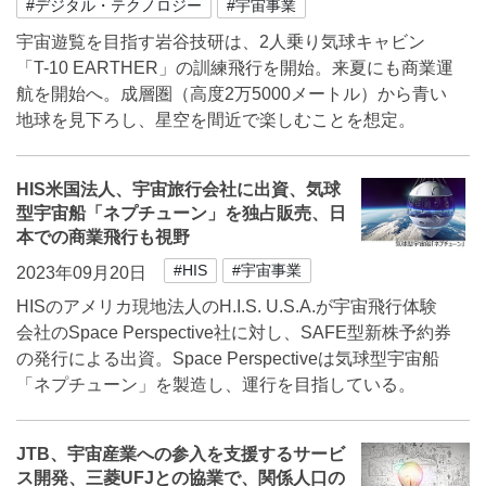
#デジタル・テクノロジー
#宇宙事業
宇宙遊覧を目指す岩谷技研は、2人乗り気球キャビン
「T-10 EARTHER」の訓練飛行を開始。来夏にも商業運
航を開始へ。成層圏（高度2万5000メートル）から青い
地球を見下ろし、星空を間近で楽しむことを想定。
HIS米国法人、宇宙旅行会社に出資、気球
型宇宙船「ネプチューン」を独占販売、日
本での商業飛行も視野
#HIS
#宇宙事業
2023年09月20日
HISのアメリカ現地法人のH.I.S. U.S.A.が宇宙飛行体験
会社のSpace Perspective社に対し、SAFE型新株予約券
の発行による出資。Space Perspectiveは気球型宇宙船
「ネプチューン」を製造し、運行を目指している。
JTB、宇宙産業への参入を支援するサービ
ス開発、三菱UFJとの協業で、関係人口の