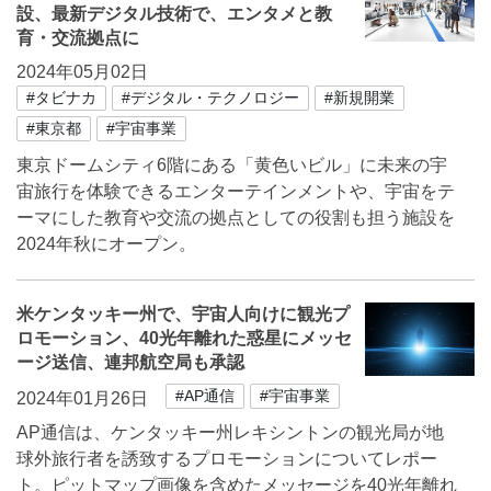
設、最新デジタル技術で、エンタメと教
育・交流拠点に
2024年05月02日
#タビナカ
#デジタル・テクノロジー
#新規開業
#東京都
#宇宙事業
東京ドームシティ6階にある「黄色いビル」に未来の宇
宙旅行を体験できるエンターテインメントや、宇宙をテ
ーマにした教育や交流の拠点としての役割も担う施設を
2024年秋にオープン。
米ケンタッキー州で、宇宙人向けに観光プ
ロモーション、40光年離れた惑星にメッセ
ージ送信、連邦航空局も承認
#AP通信
#宇宙事業
2024年01月26日
AP通信は、ケンタッキー州レキシントンの観光局が地
球外旅行者を誘致するプロモーションについてレポー
ト。ピットマップ画像を含めたメッセージを40光年離れ