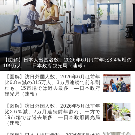
【図解】日本人出国者数、2026年6月は前年比3.4％増の
109万人 ―日本政府観光局（速報）
【図解】訪日外国人数、2026年6月は前年
比6.8％減の315万人、3カ月連続で前年割
れも、15市場では過去最多 ―日本政府
観光局（速報）
【図解】訪日外国人数、2026年5月は前年
比3.6％減、2カ月連続前年割れ、一方で
19市場では過去最多 ―日本政府観光局
（速報）