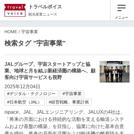
トラベルボイス
観光産業ニュース
メニュー
HOME
宇宙事業
検索タグ "宇宙事業"
JALグループ、宇宙スタートアップと協
業、地球と月を結ぶ新経済圏の構築へ、顧
客向け宇宙サービスも視野
2025年12月04日
#デジタル・テクノロジー
#宇宙事業
#日本航空（JAL）
#経営戦略、事業計画
ispace、JAL、JALエンジニアリング、JALUXの4社は、
「将来の月面における持続的な活動を支える輸送システ
ムおよび基盤の構築」を目指し、協業に向けた基本合意
書を締結。将来の月面生活圏および輸送機の離着陸を支