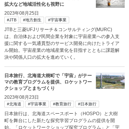
拡大など地域活性化も視野に
2023年08月25日
#JTB
#地方創生
#宇宙事業
JTBと三菱UFJリサーチ＆コンサルティング(MURC)
は、自治体および民間企業を対象に宇宙産業への参入支
援に関する一気通貫型のサービス開発に向けたトライア
ル開始。宇宙産業の地域産業化を目指すとともに課題解
決や関係人口の拡大を進めていく。
日本旅行、北海道大樹町で「宇宙」がテー
マの教育プログラムを提供、ロケットワー
クショップとまちづくり
2023年08月23日
#北海道
#宇宙事業
#教育旅行
#日本旅行
日本旅行は、北海道スペースポート（HOSPO）と大樹
町を舞台にした新たな探究学習プログラムの提供を開
始。「ロケットワークショップ探究プログラム」と「宇